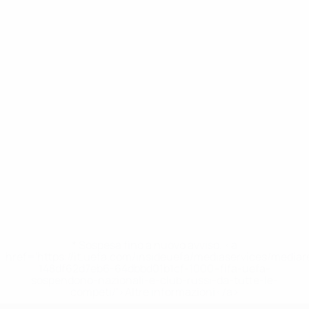
* Sospesa fino a nuovo avviso. <a
href='https://it.uefa.com/insideuefa/mediaservices/media
148df62d7eb6-64dbbd01b1cf-1000--fifa-uefa-
sospendono-nazionali-e-club-russi-da-tutte-le-
competi/'>Altre informazioni</a>