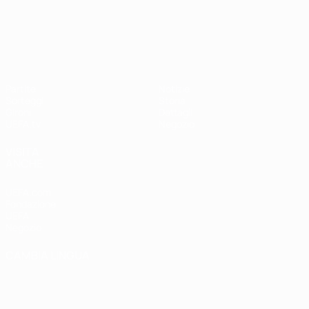
UEFA Nations League
Partite
Notizie
Sorteggi
Storia
Gironi
Dettagli
UEFA.tv
Negozio
VISITA
ANCHE
UEFA.com
Fondazione
UEFA
Negozio
CAMBIA LINGUA
Italiano
English
Français
Deutsch
Русский
Español
Italiano
Português