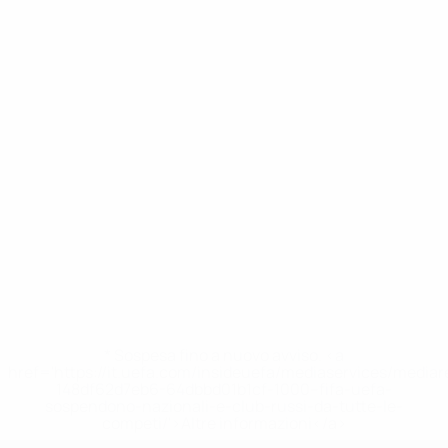
* Sospesa fino a nuovo avviso. <a
href='https://it.uefa.com/insideuefa/mediaservices/media
148df62d7eb6-64dbbd01b1cf-1000--fifa-uefa-
sospendono-nazionali-e-club-russi-da-tutte-le-
competi/'>Altre informazioni</a>