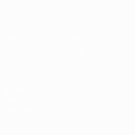
UEFA Nations League
Partite
Notizie
Sorteggi
Storia
Gironi
Dettagli
UEFA.tv
Negozio
VISITA
ANCHE
UEFA.com
Fondazione
UEFA
Negozio
CAMBIA LINGUA
Italiano
English
Français
Deutsch
Русский
Español
Italiano
Português