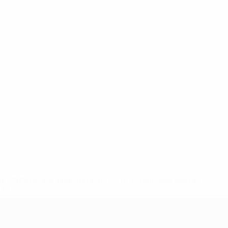
148df62d7eb6-64dbbd01b1cf-1000--fifa-uefa-sospendono-
</a>