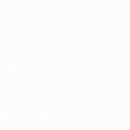
Partite
Sorteggi
Gironi
UEFA.tv
VISITA ANCHE
UEFA.com
Fondazione UEFA
Negozio
CAMBIA LINGUA
Italiano
English
Français
Deutsch
Русский
Español
Italiano
P
Scarica l'app ufficiale