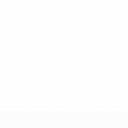
efa.com/insideuefa/mediaservices/mediareleases/news/0272-
ionali-e-club-russi-da-tutte-le-competi/'>Altre informazioni