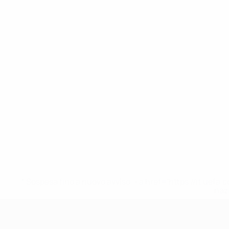
* Sospesa fino a nuovo avviso. <a href='https://it.u
naz
UEFA Nations League