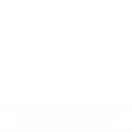
* Sospesa fino a nuovo avviso. <a
href='https://it.uefa.com/insideuefa/mediaservices/media
148df62d7eb6-64dbbd01b1cf-1000--fifa-uefa-
sospendono-nazionali-e-club-russi-da-tutte-le-
competi/'>Altre informazioni</a>