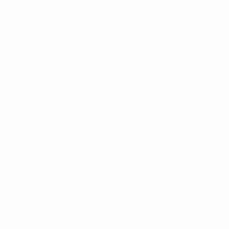
UEFA Nations League
Partite
Notizie
Sorteggi
Storia
Gironi
Dettagli
UEFA.tv
Negozio
VISITA
ANCHE
UEFA.com
Fondazione
UEFA
Negozio
CAMBIA LINGUA
Italiano
English
Français
Deutsch
Русский
Español
Italiano
Português