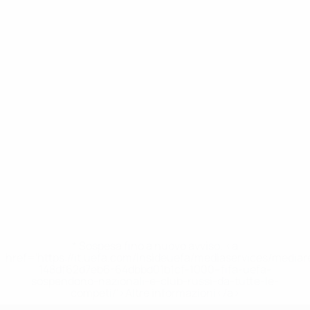
* Sospesa fino a nuovo avviso. <a
href='https://it.uefa.com/insideuefa/mediaservices/media
148df62d7eb6-64dbbd01b1cf-1000--fifa-uefa-
sospendono-nazionali-e-club-russi-da-tutte-le-
competi/'>Altre informazioni</a>