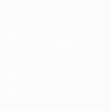
UEFA Nations League
Partite
Notizie
Sorteggi
Storia
Gironi
Dettagli
UEFA.tv
Negozio
VISITA
ANCHE
UEFA.com
Fondazione
UEFA
Negozio
CAMBIA LINGUA
Italiano
English
Français
Deutsch
Русский
Español
Italiano
Português