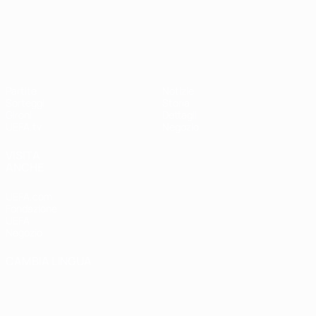
UEFA Nations League
Partite
Notizie
Sorteggi
Storia
Gironi
Dettagli
UEFA.tv
Negozio
VISITA
ANCHE
UEFA.com
Fondazione
UEFA
Negozio
CAMBIA LINGUA
Italiano
English
Français
Deutsch
Русский
Español
Italiano
Português