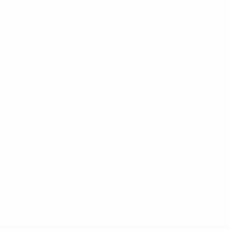
* Sospesa fino a nuovo avviso. <a
href='https://it.uefa.com/insideuefa/mediaservices/media
148df62d7eb6-64dbbd01b1cf-1000--fifa-uefa-
sospendono-nazionali-e-club-russi-da-tutte-le-
competi/'>Altre informazioni</a>