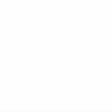
* Sospesa fino a nuovo avviso. <a
href='https://it.uefa.com/insideuefa/mediaservices/media
148df62d7eb6-64dbbd01b1cf-1000--fifa-uefa-
sospendono-nazionali-e-club-russi-da-tutte-le-
competi/'>Altre informazioni</a>