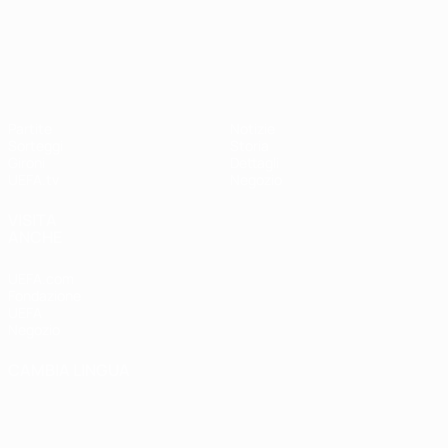
UEFA Nations League
Partite
Notizie
Sorteggi
Storia
Gironi
Dettagli
UEFA.tv
Negozio
VISITA
ANCHE
UEFA.com
Fondazione
UEFA
Negozio
CAMBIA LINGUA
Italiano
English
Français
Deutsch
Русский
Español
Italiano
Português