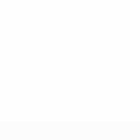
efa.com/insideuefa/mediaservices/mediareleases/news/0272-
ionali-e-club-russi-da-tutte-le-competi/'>Altre informazioni