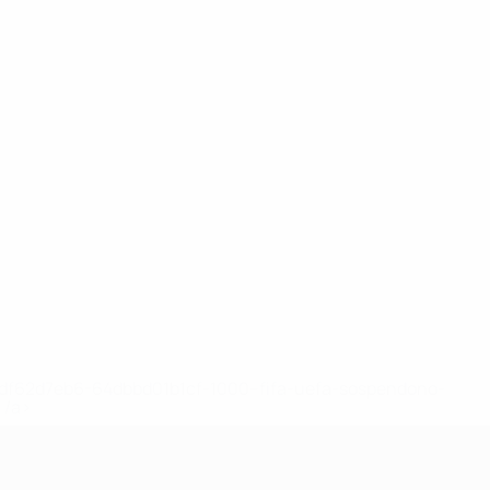
148df62d7eb6-64dbbd01b1cf-1000--fifa-uefa-sospendono-
</a>