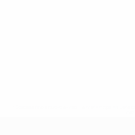
* Sospesa fino a nuovo avviso. <a href='https://it.u
naz
UEFA Nations League