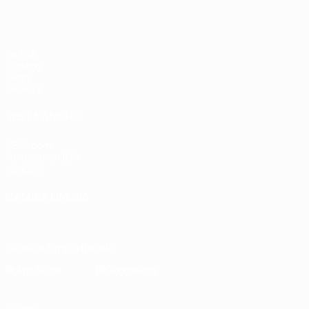
Partite
Sorteggi
Gironi
UEFA.tv
VISITA ANCHE
UEFA.com
Fondazione UEFA
Negozio
CAMBIA LINGUA
Italiano
English
Français
Deutsch
Русский
Español
Italiano
P
Scarica l'app ufficiale