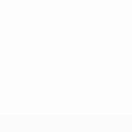
* Sospesa fino a nuovo avviso. <a href='https://it.u
naz
UEFA Nations League