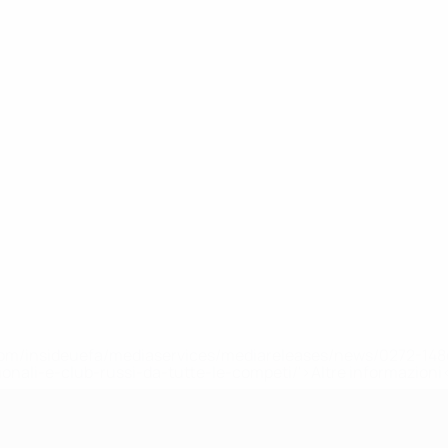
efa.com/insideuefa/mediaservices/mediareleases/news/0272-
ionali-e-club-russi-da-tutte-le-competi/'>Altre informazioni