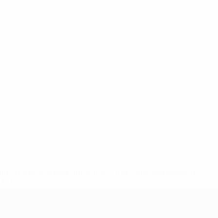
148df62d7eb6-64dbbd01b1cf-1000--fifa-uefa-sospendono-
</a>