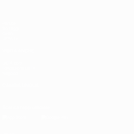
Partite
Sorteggi
Gironi
UEFA.tv
VISITA ANCHE
UEFA.com
Fondazione UEFA
Negozio
CAMBIA LINGUA
Italiano
English
Français
Deutsch
Русский
Español
Italiano
P
Scarica l'app ufficiale