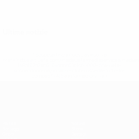
Ultime notizie
* Sospesa fino a nuovo avviso. <a
href='https://it.uefa.com/insideuefa/mediaservices/media
148df62d7eb6-64dbbd01b1cf-1000--fifa-uefa-
sospendono-nazionali-e-club-russi-da-tutte-le-
competi/'>Altre informazioni</a>
UEFA Nations League
Partite
Notizie
Sorteggi
Storia
Gironi
Dettagli