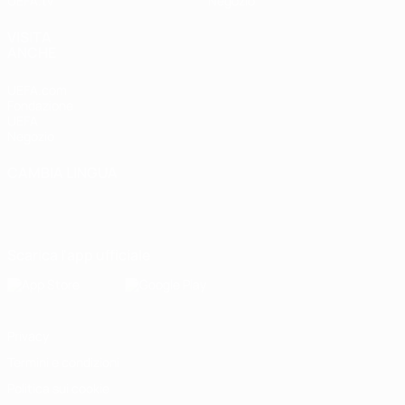
UEFA.tv
Negozio
VISITA
ANCHE
UEFA.com
Fondazione
UEFA
Negozio
CAMBIA LINGUA
Italiano
English
Français
Deutsch
Русский
Español
Italiano
Português
Scarica l'app ufficiale
Privacy
Termini e condizioni
Politica sui cookie