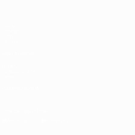
Partite
Sorteggi
Gironi
UEFA.tv
VISITA ANCHE
UEFA.com
Fondazione UEFA
Negozio
CAMBIA LINGUA
Italiano
English
Français
Deutsch
Русский
Español
Italiano
P
Scarica l'app ufficiale