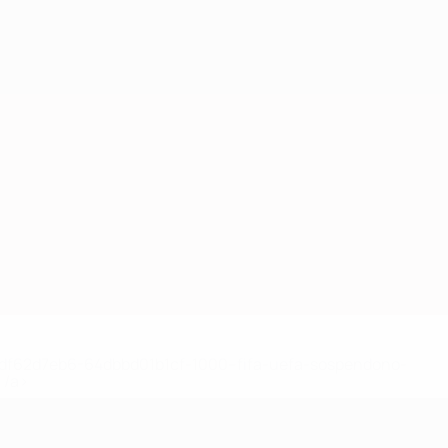
Scarica
148df62d7eb6-64dbbd01b1cf-1000--fifa-uefa-sospendono-
</a>