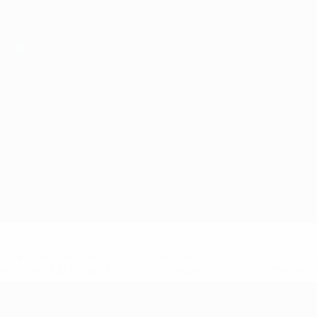
efa.com/insideuefa/mediaservices/mediareleases/news/0272-
ionali-e-club-russi-da-tutte-le-competi/'>Altre informazioni