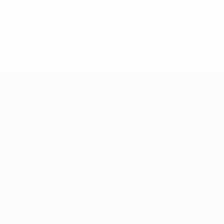
* Sospesa fino a nuovo avviso. <a
href='https://it.uefa.com/insideuefa/mediaservices/media
148df62d7eb6-64dbbd01b1cf-1000--fifa-uefa-
sospendono-nazionali-e-club-russi-da-tutte-le-
competi/'>Altre informazioni</a>
UEFA Nations League
Partite
Notizie
Sorteggi
Storia
Gironi
Dettagli
UEFA.tv
Negozio
VISITA
ANCHE
UEFA.com
Fondazione