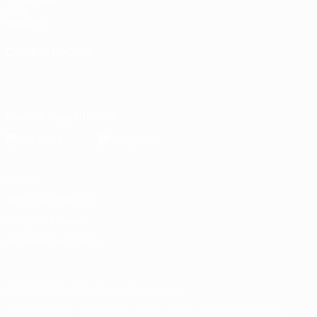
UEFA
Negozio
CAMBIA LINGUA
Italiano
English
Français
Deutsch
Русский
Español
Italiano
Português
Scarica l'app ufficiale
Privacy
Termini e condizioni
Politica sui cookie
Impostazioni Privacy
© 1998-2026 UEFA. Tutti i diritti riservati
La parola UEFA, il logo UEFA e tutti i marchi che si riferiscono a