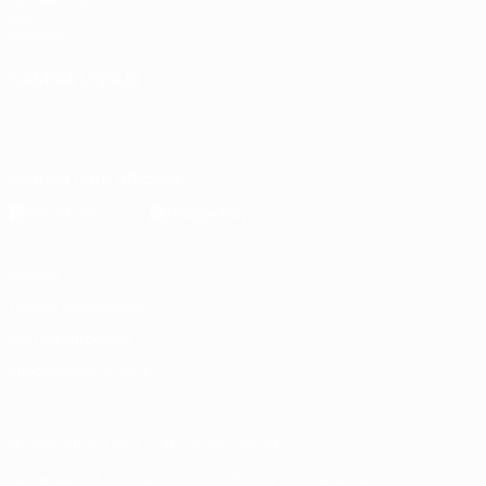
UEFA
Negozio
CAMBIA LINGUA
Italiano
English
Français
Deutsch
Русский
Español
Italiano
Português
Scarica l'app ufficiale
Privacy
Termini e condizioni
Politica sui cookie
Impostazioni Privacy
© 1998-2026 UEFA. Tutti i diritti riservati
La parola UEFA, il logo UEFA e tutti i marchi che si riferiscono a