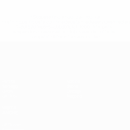
* Sospesa fino a nuovo avviso. <a
href='https://it.uefa.com/insideuefa/mediaservices/media
148df62d7eb6-64dbbd01b1cf-1000--fifa-uefa-
sospendono-nazionali-e-club-russi-da-tutte-le-
competi/'>Altre informazioni</a>
UEFA Nations League
Partite
Notizie
Sorteggi
Storia
Gironi
Dettagli
UEFA.tv
Negozio
VISITA
ANCHE
UEFA.com
Fondazione