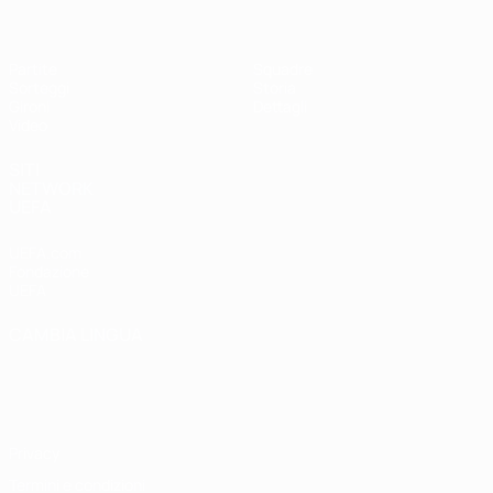
Partite
Squadre
Sorteggi
Storia
Gironi
Dettagli
Video
SITI
NETWORK
UEFA
UEFA.com
Fondazione
UEFA
CAMBIA LINGUA
Italiano
English
Français
Deutsch
Русский
Español
Italiano
Português
Privacy
Termini e condizioni