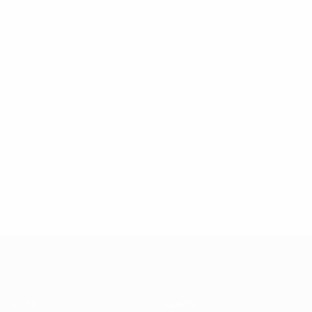
UEFA Futsal Champions League
Partite
Squadre