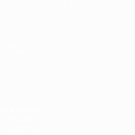
Sorteggi
Storia
Gironi
Dettagli
Video
SITI
NETWORK
UEFA
UEFA.com
Fondazione
UEFA
CAMBIA LINGUA
Italiano
English
Français
Deutsch
Русский
Español
Italiano
Português
Privacy
Termini e condizioni
Politica sui cookie
Impostazioni Privacy