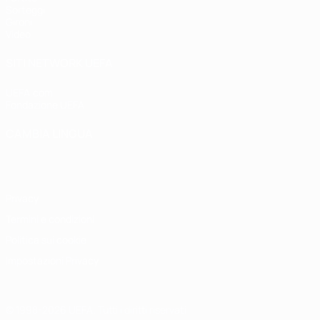
Sorteggi
Gironi
Video
SITI NETWORK UEFA
UEFA.com
Fondazione UEFA
CAMBIA LINGUA
Italiano
English
Français
Deutsch
Русский
Español
Italiano
P
Privacy
Termini e condizioni
Politica sui cookie
Impostazioni Privacy
© 1998-2026 UEFA. Tutti i diritti riservati