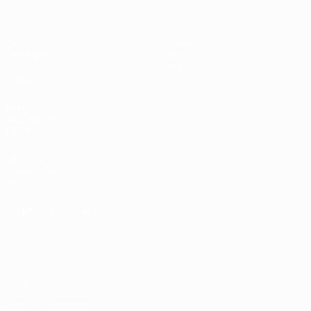
Partite
Squadre
Sorteggi
Storia
Gironi
Dettagli
Video
SITI
NETWORK
UEFA
UEFA.com
Fondazione
UEFA
CAMBIA LINGUA
Italiano
English
Français
Deutsch
Русский
Español
Italiano
Português
Privacy
Termini e condizioni