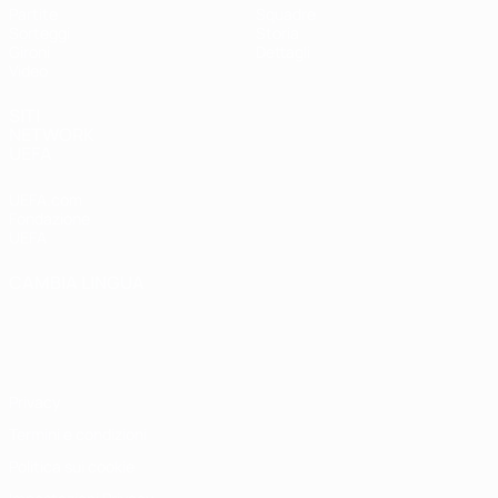
Partite
Squadre
Sorteggi
Storia
Gironi
Dettagli
Video
SITI
NETWORK
UEFA
UEFA.com
Fondazione
UEFA
CAMBIA LINGUA
Italiano
English
Français
Deutsch
Русский
Español
Italiano
Português
Privacy
Termini e condizioni
Politica sui cookie