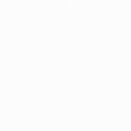
Storia
Dettagli
ortuguês