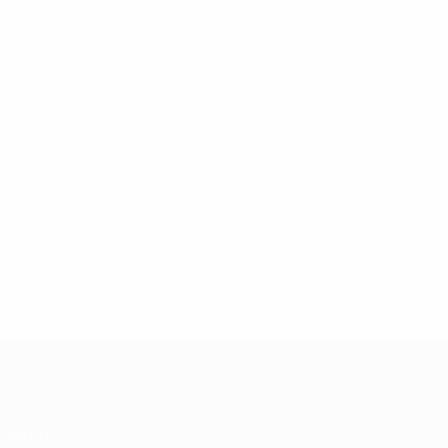
UEFA Futsal Champions League
Partite