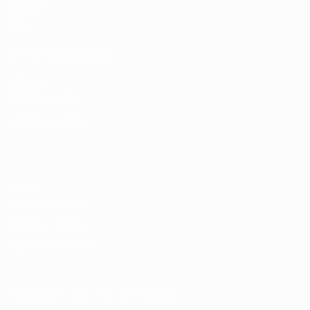
Sorteggi
Gironi
Video
SITI NETWORK UEFA
UEFA.com
Fondazione UEFA
CAMBIA LINGUA
Italiano
English
Français
Deutsch
Русский
Español
Italiano
P
Privacy
Termini e condizioni
Politica sui cookie
Impostazioni Privacy
© 1998-2026 UEFA. Tutti i diritti riservati