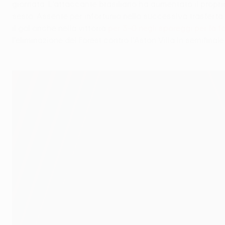
giornata. L’attaccante brasiliano ha aumentato il proprio
sesta. Assente per infortunio nella successiva trasferta
il gol anche nella vittoria
per 3-0 negli spareggi per la f
l'eliminazione del Forest contro l'Aston Villa in semifinale