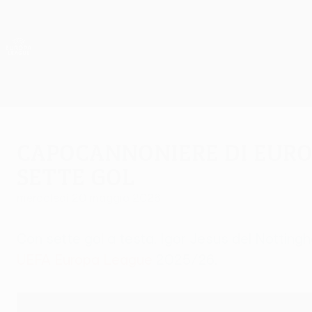
Passa
al
contenuto
UEFA Europa League Ufficiale
principale
Risultati e statistiche live
UEFA Europa League
Capocannoniere di Europ
sette gol
mercoledì 20 maggio 2026
Con sette gol a testa, Igor Jesus del Nottingh
UEFA Europa League
2025/26.