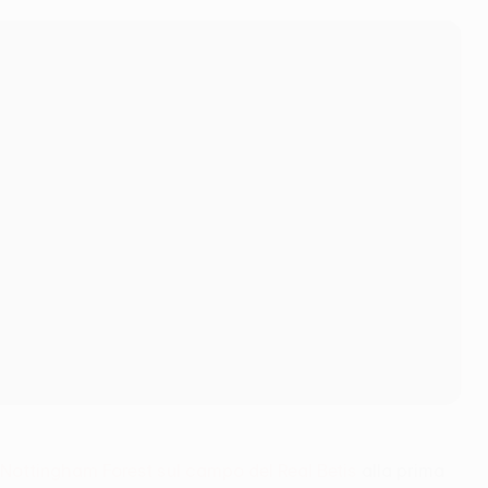
Nottingham Forest sul campo del Real Betis
alla prima