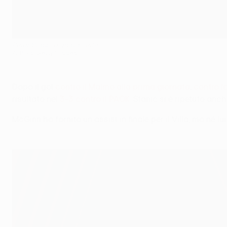
Petar Stanić a quota sette
AFP via Getty Images
Dopo il gol
contro il Malmö alla prima giornata
,
contro l
risultato nel
3-3 contro il PAOK
. Stanić si è ripetuto anc
McGinn ha fornito un assist in finale per il Villa, ma né l