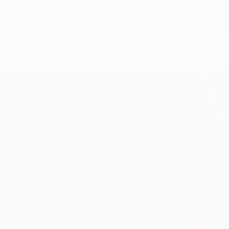
 bottino alla terza giornata, trasformando un rigore contro 
 di Braga, è tornato protagonista all’ottava giornata con un
ase a eliminazione diretta in casa del Fenerbahçe
, ma non po
.