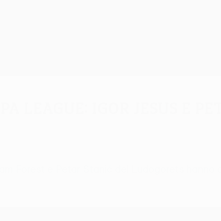
a League: Igor Jesus e Pet
am Forest e Petar Stanić del Ludogorets hanno chi