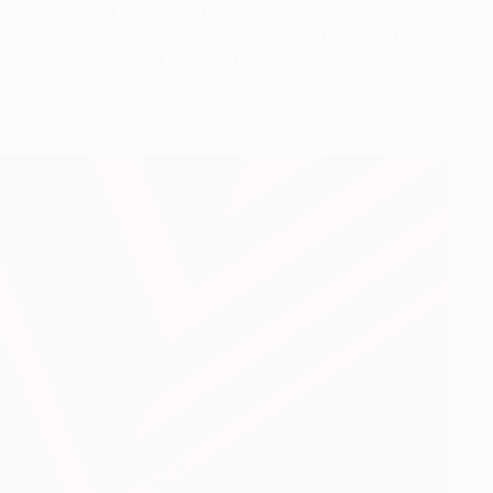
il
Porto
, prima di firmare il gol decisivo a
Utrecht
alla
a
doppietta contro il Ferencváros
. Per ultimo, ha trovato
trà più aumentare il suo bottino di gol dopo