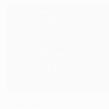
Classifica marcatori Europa League 2025/26
7
I
gor Jesus (Nottingham Forest)
7
Petar Stanić (Ludogorets)
6
Antony (Real Betis)
6
Kerem Aktürkoğlu (Fenerbahçe)
5
Dion Beljo (GNK Dinamo)
5
Federico Bernardeschi (Bologna)
5
Bilal El Khannouss (Stuttgart)
5
Vincenzo Grifo (Freiburg)
5
John McGinn (Aston Villa)
5
Williot Swedberg (Celta)
5
Ollie Watkins (Aston Villa)
Igor Jesus ha iniziato nel migliore dei modi la competizi