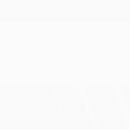
o Young Boys alla terza
e la
tripletta contro il Celta alla quin
he all’ottava giornata, realizzando l’unico gol che ha regala
ui né Grifo o Watkins hanno incrementato il loro bottino di cin