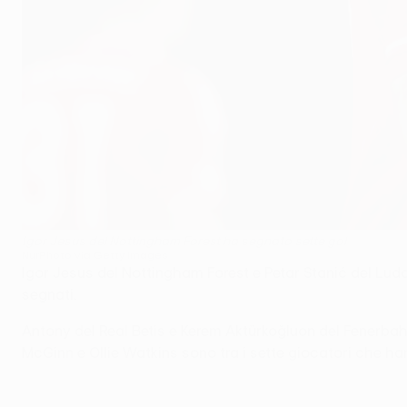
Igor Jesus del Nottingham Forest ha segnato sette gol
NurPhoto via Getty Images
Igor Jesus del Nottingham Forest e Petar Stanić del Ludo
segnati.
Antony del Real Betis e Kerem Aktürkoğluon del Fenerbah
McGinn e Ollie Watkins sono tra i sette giocatori che ha