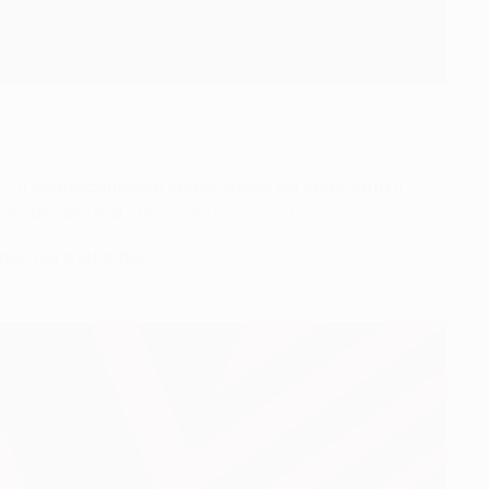
ta
, il centrocampista serbo Stanić ha sbloccato il
to il successo al
Ludogorets contro il Nice
.
que reti a Istanbul.