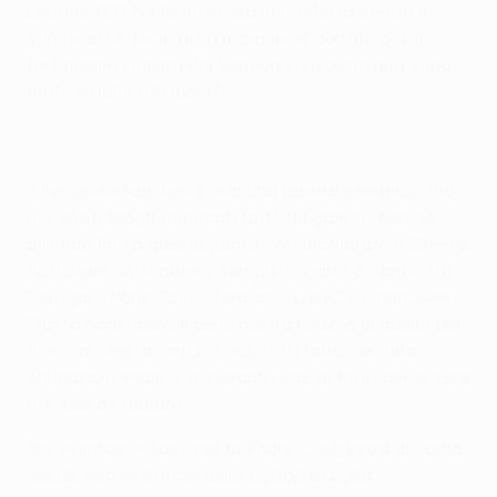
League, l’FC Porto giocherà in trasferta contro il
Villarreal CF forte di un margine di quattro gol. Il
terzino/ala sinistra del Benfica si aspetta una sfida
tirata e dall’esito incerto.
"Una semifinale non è mai una partita semplice. Sia
noi che il Braga abbiamo fatto un gran torneo per
arrivare fino a questo punto - ha dichiarato il 23enne
nazionale portoghese, sempre in campo contro VfB
Stuttgart, Paris Saint-Germain FC e PSV Eindhoven -.
Siamo consapevoli della nostra forza e di quella dei
nostri avversari, ma c’è posto soltanto per una
squadra in finale, e dobbiamo fare di tutto per essere
noi quella squadra”.
Per vidimare il pass per la finale, la squadra di Jorge
Jesus, neo vincitrice della Coppa di Lega