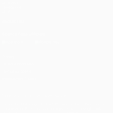
UEFA.com
Fondazione
UEFA
SEGUICI SU
Scarica l'app ufficiale
Privacy
Termini e condizioni
Politica sui cookie
Impostazioni Privacy
© 1998-2026 UEFA. Tutti i diritti riservati
La parola UEFA, il logo UEFA e tutti i marchi che si riferiscono a
competizioni UEFA, sono marchi registrati e/o copyright della