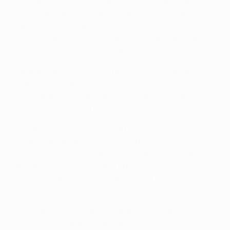
portoghese, dovrà giocare senza cercare di gestire
la vittoria di misura ottenuta la scorsa settimana
grazie alle reti di Jardel e Óscar Cardozo. "Il Braga è
un avversario tosto, tanto di più in una semifinale”,
ha aggiunto l’ex promessa del Rio Ave FC.
"Partiamo da un risultato favorevole e dobbiamo
ripetere quella prestazione. E’ l’ultimo obiettivo che ci
resta e daremo il massimo. Dobbiamo giocare come
se partissimo dallo 0-0."
Il Benfica ha ottenuto una vittoria e due pareggi in
trasferta da quando, al pari del Braga, è passato
dalla fase a gironi della UEFA Champions League
alla UEFA Europa League. Tuttavia, lo scorso 6
marzo, in campionato, il Braga si era imposto 2-1 in
casa.
"Dobbiamo assolutamente battere il Braga e per
farlo dovremo dare il massimo. Siamo in una