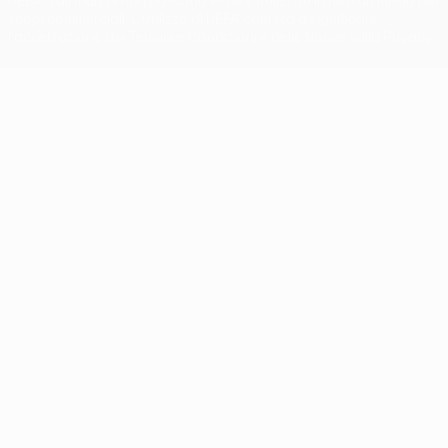
UEFA. Tali marchi non possono essere utilizzati in nessun modo per
scopi commerciali. L'utilizzo di UEFA.com sta a significare
l'accettazione dei Termini e Condizioni e delle Norme sulla Privacy.