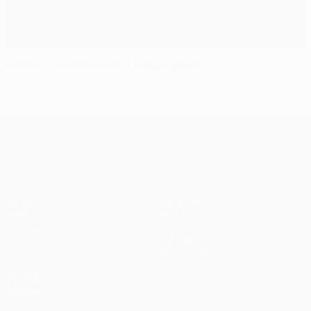
Benfica di misura, ma il Braga spera
UEFA Europa League
Partite
Squadre
UEFA.tv
Notizie
Sorteggi
Storia
Giochi
Dettagli
Stat.
Store (club)
VISITA
ANCHE