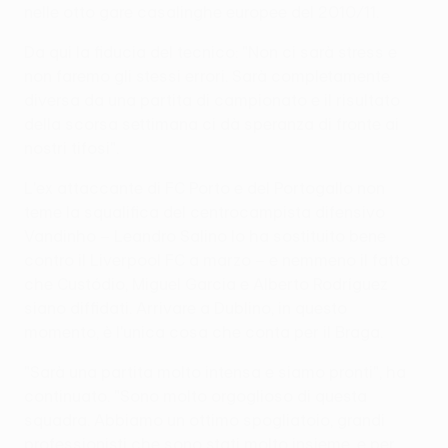
nelle otto gare casalinghe europee del 2010/11.
Da qui la fiducia del tecnico: "Non ci sarà stress e
non faremo gli stessi errori. Sarà completamente
diversa da una partita di campionato e il risultato
della scorsa settimana ci dà speranza di fronte ai
nostri tifosi".
L'ex attaccante di FC Porto e del Portogallo non
teme la squalifica del centrocampista difensivo
Vandinho – Leandro Salino lo ha sostituito bene
contro il Liverpool FC a marzo – e nemmeno il fatto
che Custódio, Miguel Garcia e Alberto Rodríguez
siano diffidati. Arrivare a Dublino, in questo
momento, è l'unica cosa che conta per il Braga.
"Sarà una partita molto intensa e siamo pronti", ha
continuato. "Sono molto orgoglioso di questa
squadra. Abbiamo un ottimo spogliatoio, grandi
professionisti che sono stati molto insieme, e per