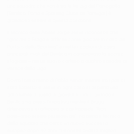
una squadra che non è tra le tre
big
del Portogallo
[Benfica, Porto e Sporting Clube de Portugal] è
grandioso essere in questa posizione".
Il tecnico delle Aquile Jorge Jesus riconosce che
"giocare a Braga è difficile come giocare in casa del
Porto o dello Sporting" e mette i padroni di casa –
principali rivali del Benfica in campionato la scorsa
stagione – nel un nuovo cartello a quattro squadre al
vertice della Liga.
Dovrà fare a meno di Pablo Aimar, mentre tra i pali ci
sarà Roberto, e Jesus in ogni caso si aspetta una
gara simile a quella di giovedì scorso, quando il
Benfica ha preso l'iniziativa mentre il Braga
difendeva e si affidava al contropiede. "Non
potevamo essere più motivati", ha detto il tecnico
della squadra che cerca un nuovo successo
europeo dopo 49 anni. "Le nostre qualità migliori