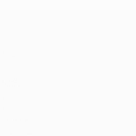
UEFA Europa League
Partite
Squadre
UEFA.tv
Notizie
Sorteggi
Storia
Giochi
Dettagli
Stat.
Store (club)
VISITA
ANCHE
UEFA.com
Fondazione
UEFA
SEGUICI SU
Scarica l'app ufficiale