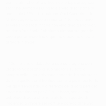
per il club - che lotta ai livelli delle
big
portoghesi
storiche Benfica e FC Porto e spera di far parte di
una finale UEFA tutta lusitana. Ora i Guerreiros do
Minho vogliono essere i vincitori. "Non possiamo
essere soddisfatti finché non vinciamo qualcosa",
ha detto Paciência. "Abbiamo dimostrato grande
cuore per arrivare fino a qui, ma crediamo di poter
arrivare in finale".
Il 42enne, che al debutto la scorsa stagione con il
Braga lo ha portato al suo miglior risultato di
sempre nella Liga arrivando secondo, ha esitato nel
definire quella con il Benfica come la più importante
per gli Arsenalistas. A differenza della gara persa la
scorsa settimana per 2-1 a Lisbona, non ci sarà il
pubblico di casa che ha aiutato la squadra di
Paciência a vincere sei partite e pareggiarne una