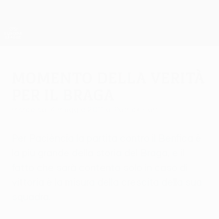
Passa
al
contenuto
UEFA Europa League Ufficiale
Scarica
principale
Risultati e statistiche live
UEFA Europa League
Momento della verità
per il Braga
mercoledì 4 maggio 2011
di Patrick Hart
Per Paciência la partita contro il Benfica è
la più grande della storia del Braga, e il
fatto che sarà contento solo in caso di
vittoria è la misura della crescita della sua
squadra.