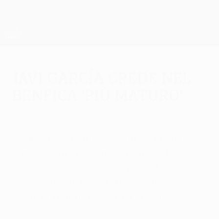
Passa
al
contenuto
UEFA Europa League Ufficiale
Scarica
principale
Risultati e statistiche live
UEFA Europa League
Javi García crede nel
Benfica 'più maturo'
venerdì 29 aprile 2011
di Andy Brassell
Per il centrocampista spagnolo le chance
di qualificazione "sono più o meno le
stesse" dopo il successo per 2-1
dell'andata sul Braga. "Ma quest'anno
siamo più maturi rispetto allo scorso".