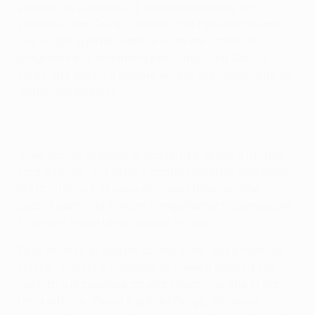
squadra di Lisbona si è fatta raggiungere da
Vandinho, ma Óscar Cardozo l'ha riportata avanti
con un gol spettacolare. In vista del ritorno in
programma la settimana prossima, Javi García
crede che anche il minimo scarto sia importante nel
'derby' portoghese.
"Loro hanno segnato in trasferta e quindi il ritorno
sarà difficile - ha detto il centrocampista spagnolo -.
Ma la vittoria è la cosa più importante perché
questa partita si poteva tranquillamente pareggiare.
E' sempre importante vincere in casa".
Se le chance di qualificazione sono "più o meno le
stesse," García è contento di come il Benfica sia
riuscito a recuperare da una situazione che si era
fatta difficile. "Dopo il gol del Braga, abbiamo