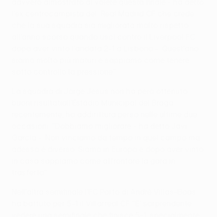
davvero dimostrato di volere questa finale - ha detto
l'ex centrocampista del Real Madrid CF che crede
che la sua squadra sia migliorata molto rispetto
all'anno scorso quando uscì contro il Liverpool FC
dopo aver vinto l'andata 2-1 a Lisbona -. Quest'ano
siamo molto più maturi e sappiamo come tenere
sotto controllo la pressione".
La squadra di Jorge Jesus non ha però ottenuto
buoni risultatiall'Estádio Municipal del Braga
recentemente; ha addirittura perso nelle ultime due
occasioni. "Dobbiamo migliorare - ha detto Javi
García -. Non vinciamo da tempo in quel campo ma
adesso è diverso. Siamo in Europa e dopo aver vinto
in casa sappiamo come affrontare la gara in
trasferta".
Nell'altra semifinale l'FC Porto di André Villas-Boas
ha battuto per 5-1 il Villarreal CF. "E' sorprendente
vedere una semifinale che finisce 5-1, specialmente