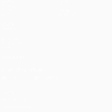
UEFA.tv
Notizie
Sorteggi
Storia
Giochi
Dettagli
Stat.
Store (club)
VISITA
ANCHE
UEFA.com
Fondazione
UEFA
SEGUICI SU
Scarica l'app ufficiale
Privacy
Termini e condizioni
Politica sui cookie