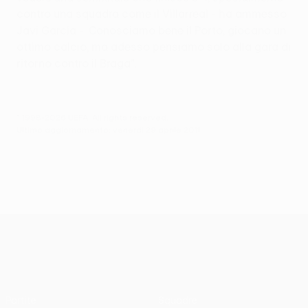
contro una squadra come il Villarreal - ha ammesso
Javi García -. Conosciamo bene il Porto, giocano un
ottimo calcio, ma adesso pensiamo solo alla gara di
ritorno contro il Braga".
© 1998-2026 UEFA. All rights reserved.
Ultimo aggiornamento: venerdì 29 aprile 2011
UEFA Europa League
Partite
Squadre