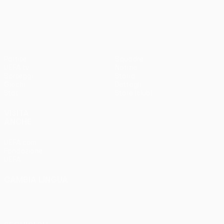
UEFA Europa League
Partite
Squadre
UEFA.tv
Notizie
Sorteggi
Storia
Giochi
Dettagli
Stat.
Store (club)
VISITA
ANCHE
UEFA.com
Fondazione
UEFA
CAMBIA LINGUA
Italiano
English
Français
Deutsch
Русский
Español
Italiano
Português