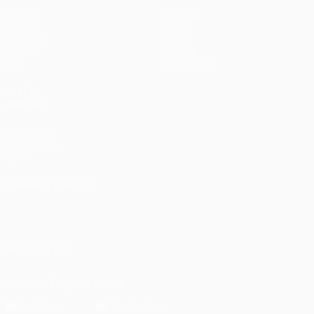
Partite
Squadre
UEFA.tv
Notizie
Sorteggi
Storia
Giochi
Dettagli
Stat.
Store (club)
VISITA
ANCHE
UEFA.com
Fondazione
UEFA
CAMBIA LINGUA
Italiano
English
Français
Deutsch
Русский
Español
Italiano
Português
SEGUICI SU
Scarica l'app ufficiale