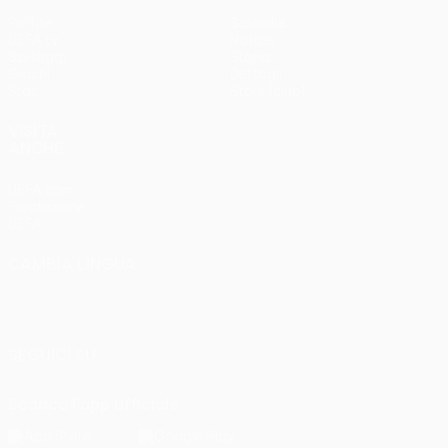
Partite
Squadre
UEFA.tv
Notizie
Sorteggi
Storia
Giochi
Dettagli
Stat.
Store (club)
VISITA
ANCHE
UEFA.com
Fondazione
UEFA
CAMBIA LINGUA
Italiano
English
Français
Deutsch
Русский
Español
Italiano
Português
SEGUICI SU
Scarica l'app ufficiale