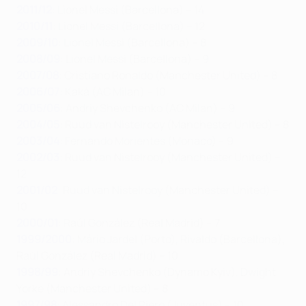
2011/12
: Lionel Messi (Barcellona) – 14
2010/11
: Lionel Messi (Barcellona) – 12
2009/10
: Lionel Messi (Barcellona) – 8
2008/09
: Lionel Messi (Barcellona) – 9
2007/08
: Cristiano Ronaldo (Manchester United) – 8
2006/07
: Kaká (AC Milan) – 10
2005/06
: Andriy Shevchenko (AC Milan) – 9
2004/05
: Ruud van Nistelrooy (Manchester United) – 8
2003/04
: Fernando Morientes (Monaco) – 9
2002/03
: Ruud van Nistelrooy (Manchester United) –
12
2001/02
: Ruud van Nistelrooy (Manchester United) –
10
2000/01
: Raúl González (Real Madrid) – 7
1999/2000
: Mário Jardel (Porto), Rivaldo (Barcellona),
Raúl González (Real Madrid) – 10
1998/99
: Andriy Shevchenko (Dynamo Kyiv), Dwight
Yorke (Manchester United) – 8
1997/98
: Alessandro Del Piero (Juventus) – 10