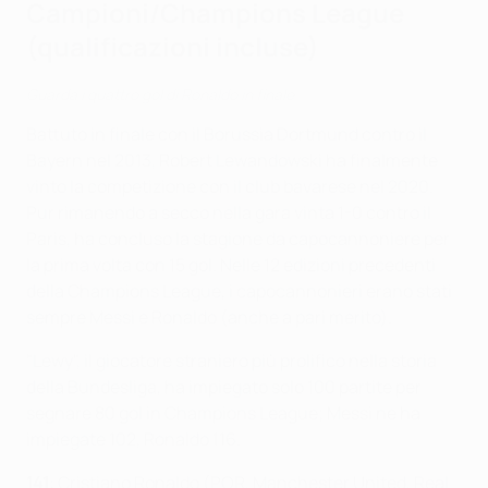
Campioni/Champions League
(qualificazioni incluse)
Guarda i quattro gol di Ronaldo in finale
Battuto in finale con il Borussia Dortmund contro il
Bayern nel 2013, Robert Lewandowski ha finalmente
vinto la competizione con il club bavarese nel 2020.
Pur rimanendo a secco nella gara vinta 1-0 contro il
Paris, ha concluso la stagione da capocannoniere per
la prima volta con 15 gol. Nelle 12 edizioni precedenti
della Champions League, i capocannonieri erano stati
sempre Messi e Ronaldo (anche a pari merito).
"Lewy", il giocatore straniero più prolifico nella storia
della Bundesliga, ha impiegato solo 100 partite per
segnare 80 gol in Champions League; Messi ne ha
impiegate 102, Ronaldo 116.
141
: Cristiano Ronaldo (POR, Manchester United, Real