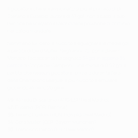
Il giocatore che si è avvicinato di più al primato di Di
Stéfano è Eusébio, autore di 47 gol: non a caso, il suo
Benfica ha scalzato il Madrid dalla posizione di dominio
nel calcio mondiale.
Nemmeno lui, però, è riuscito a eguagliare la media gol
a partita di Gerd Müller. Negli anni '70, con il Bayern
Monaco, l'attaccante ha segnato
34 gol in appena 35
partite
di Coppa dei Campioni: una media di 0,97 gol a
partita che nessun giocatore, prima o durante l'era
della Champions League, è più riuscito a emulare
giocando almeno 20 gare.
49:
Alfredo Di Stéfano (ARG/ESP, Real Madrid)
47:
Eusébio (POR, Benfica)
36:
Ferenc Puskás (HUN, Honvéd, Real Madrid)
34:
Gerd Müller (GER, Bayern München)
30:
Francisco Gento (ESP, Real Madrid)