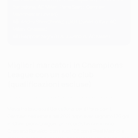
Barcelona, AC Milan, Paris Saint-Germain,
Manchester United)
48:
Andriy Shevchenko (UKR, Dynamo Kyiv, AC
Milan, Chelsea)
46:
Filippo Inzaghi (ITA, Juventus, AC Milan)
Migliori marcatori in Champions
League con un solo club
(qualificazioni escluse)
Guarda tutti i gol di Lionel Messi in Champions League
Messi ha lasciato il Barcellona per il Paris Saint-
Germain nell'estate del 2021 dopo aver segnato 120 gol
in Champions League: un record che nemmeno
Cristiano Ronaldo, con i suoi 105 con il Real Madrid, è