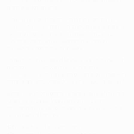
stato in grado di superare, nonostante abbia raggiunto
prima questo traguardo.
Grazie al gol con il Maccabi Haifa alla Giornata 2 nel
2022/23, Messi diventa il primo giocatore a segnare in
18 edizioni consecutive della competizione, ma è
l'unico giocatore ad aver segnato in 16 stagioni
consecutive con la stessa squadra.
L'argentino è approdato al Barcellona all'inizio del 2001
quando aveva solo 13 anni e vi è rimasto per i
successivi 20, vincendo quattro Champions League, 10
campionati, sette Coppe del Re e tre Supercoppe UEFA.
È stato il secondo giocatore a raggiungere le 100 reti in
Champions League (dopo Ronaldo) ed è stato
capocannoniere (da solo o a pari merito) in sei edizioni,
una in meno di Ronaldo.
120:
Lionel Messi (ARG, Barcelona)