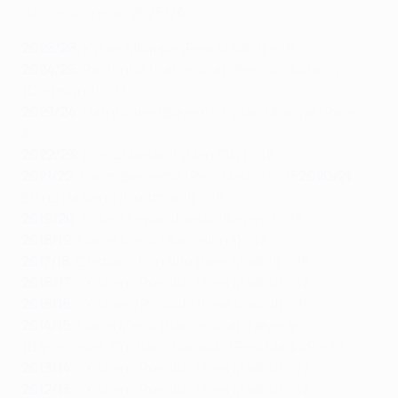
successivo e nel 2025/26.
2025/26
: Kylian Mbappé (Real Madrid) – 15
2024/25
: Raphinha (Barcelona), Serhou Guirassy
(Dortmund) – 13
2023/24
: Harry Kane (Bayern), Kylian Mbappé (Paris) -
8
2022/23
: Erling Haaland (Man City) - 12
2021/22
: Karim Benzema (Real Madrid) – 15
2020 /21
:
Erling Haaland (Dortmund) – 10
2019/20
: Robert Lewandowski (Bayern) – 15
2018/19
: Lionel Messi (Barcellona) - 12
2017/18
: Cristiano Ronaldo (Real Madrid) – 15
2016/17
: Cristiano Ronaldo (Real Madrid) – 12
2015/16
: Cristiano Ronaldo (Real Madrid) – 16
2014/15
: Lionel Messi (Barcellona), Neymar
(Barcellona), Cristiano Ronaldo (Real Madrid) – 10
2013/14
: Cristiano Ronaldo (Real Madrid) – 17
2012/13
: Cristiano Ronaldo (Real Madrid) – 12