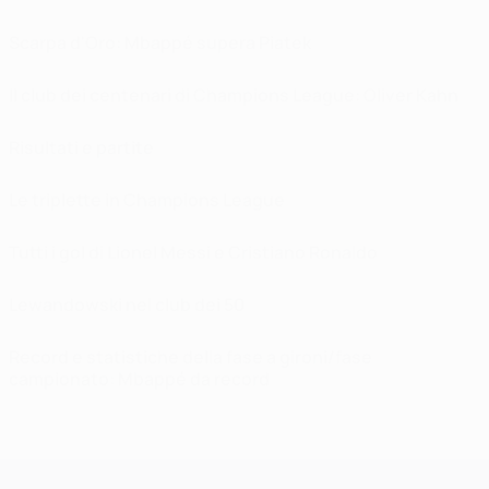
Scarpa d'Oro: Mbappé supera Piatek
Il club dei centenari di Champions League: Oliver Kahn
Risultati e partite
Le triplette in Champions League
Tutti i gol di Lionel Messi e Cristiano Ronaldo
Lewandowski nel club dei 50
Record e statistiche della fase a gironi/fase
campionato: Mbappé da record
UEFA Champions League