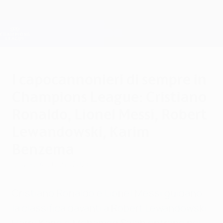
Passa
al
contenuto
Champions League Ufficiale
Scarica
principale
Risultati e Fantasy live
UEFA Champions League
I capocannonieri di sempre in
Champions League: Cristiano
Ronaldo, Lionel Messi, Robert
Lewandowski, Karim
Benzema
giovedì 4 giugno 2026
Cristiano Ronaldo e Lionel Messi guidano
la classifica davanti a Robert Lewandowski.
Harry Kane e Mohamed Salah entrano nel