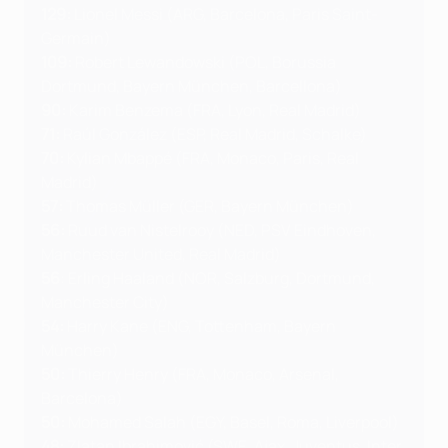
129:
Lionel Messi (ARG, Barcelona, Paris Saint-
Germain)
109:
Robert Lewandowski (POL, Borussia
Dortmund, Bayern München, Barcellona)
90:
Karim Benzema (FRA, Lyon, Real Madrid)
71:
Raúl González (ESP, Real Madrid, Schalke)
70:
Kylian Mbappé (FRA, Monaco, Paris, Real
Madrid)
57:
Thomas Müller (GER, Bayern München)
56:
Ruud van Nistelrooy (NED, PSV Eindhoven,
Manchester United, Real Madrid)
56
: Erling Haaland (NOR, Salzburg, Dortmund,
Manchester City)
54:
Harry Kane (ENG, Tottenham, Bayern
München)
50:
Thierry Henry (FRA, Monaco, Arsenal,
Barcelona)
50:
Mohamed Salah (EGY, Basel, Roma, Liverpool)
48:
Zlatan Ibrahimović (SWE, Ajax, Juventus, Inter,