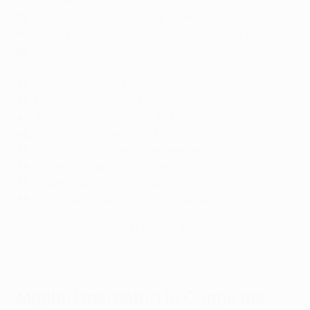
105:
Cristiano Ronaldo (POR, Real Madrid)
78:
Karim Benzema (FRA, Real Madrid)
69:
Robert Lewandowski (POL, Bayern München)
66:
Raúl González (ESP, Real Madrid)
57:
Thomas Müller (GER, Bayern München)
47:
Mohamed Salah (EGY, Liverpool)
42
:
Kylian Mbappé (FRA, Paris)
42:
Alessandro Del Piero (ITA, Juventus)
40:
Antoine Griezmann (FRA, Atlético de Madrid)
36:
Sergio Agüero (ARG, Manchester City)
36:
Didier Drogba (CIV, Chelsea)
35:
Thierry Henry (FRA, Arsenal)
35:
Ruud van Nistelrooy (NED, Manchester United)
Storia della Champions League: altre statistiche
assolute
Migliori marcatori in Coppa dei