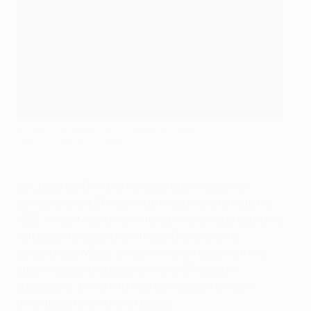
Alfredo di Stéfano con la coppa nel 1956
Popperfoto via Getty Images
La Coppa dei Campioni è stata la prima grande
competizione UEFA per club maschile ed è nata nel
1955. Il Real Madrid ha vinto le prime cinque edizioni e
l'attaccante argentino Alfredo Di Stéfano ha
collezionato 49 gol: un bottino che nessuno è mai
stato in grado di eguagliare nelle 37 stagioni
successive, prima il torneo cambiasse format e
diventasse Champions League.