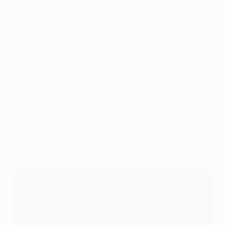
iniziato a trovare la rete con una regolarità spaventosa,
continuando a fare grandi numeri dopo aver lasciato lo
United per il Real Madrid.
Il 18 aprile 2017 è diventato il primo giocatore a
raggiungere i 100 gol in Champions League,
festeggiando il traguardo con una
tripletta contro il
Bayern
alla sua 137esima presenza.
Ronaldo, vincitore della competizione una volta con lo
United e quattro con il Real Madrid, è l'unico giocatore
ad aver segnato in tre finali di Champions League.
Come Messi, ha segnato otto triplette nella massima
competizione europea per club.
Capocannonieri assoluti della UEFA Champions
League
140:
Cristiano Ronaldo (POR, Manchester United,
Real Madrid, Juventus)