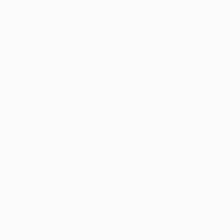
mentre per il trionfo in UEFA Champions League del
2023/24
ce ne sono voluti 13.
Alfredo Di Stéfano
, capocannoniere della Coppa dei
Campioni, ha segnato 49 gol in appena 58 presenze,
registrando una media gol a partita che nessun
campione del calcio moderno può eguagliare.
Cristiano Ronaldo è il capocannoniere assoluto della
Champions League e delle competizioni UEFA per club,
nonché
il più prolifico nella storia delle nazionali
maggiori
.
Tutti i gol di Cristiano Ronaldo in Champions League
Inizialmente non era un attaccante puro, motivo per
cui non ha segnato fino alla 27esima partita di
Champions League nel suo primo periodo al
Manchester United. Tuttavia, dopo il cambio di ruolo da
esterno a centravanti, il fuoriclasse portoghese ha