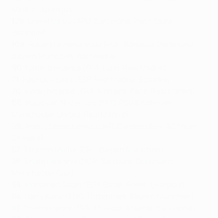
Madrid, Juventus)
129
: Lionel Messi (ARG, Barcelona, Paris Saint-
Germain)
109
: Robert Lewandowski (POL, Borussia Dortmund,
Bayern München, Barcellona)
90
:
Karim Benzema (FRA, Lyon, Real Madrid)
71
: Raúl González (ESP, Real Madrid, Schalke)
70:
Kylian Mbappé (FRA, Monaco, Paris, Real Madrid)
60:
Ruud van Nistelrooy (NED, PSV Eindhoven,
Manchester United, Real Madrid)
59:
Andriy Shevchenko (UKR, Dynamo Kyiv, AC Milan,
Chelsea)
57
: Thomas Müller (GER, Bayern München)
56
: Erling Haaland (NOR, Salzburg, Dortmund,
Manchester City)
54:
Mohamed Salah (EGY, Basel, Roma, Liverpool)
54:
Harry Kane (ENG, Tottenham, Bayern München)
51
: Thierry Henry (FRA, Monaco, Arsenal, Barcelona)