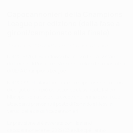
Capocannonieri della Champions
League per edizione (dalla fase a
gironi/campionato alla finale)
Guarda i primi 20 gol di Haaland in Champions League
Nel 2019/20, Lewandowski ha messo fine a 12 stagioni
di dominio di Ronaldo o Messi nella classifica marcatori
di UEFA Champions League.
Nel 202/21, Haaland si è laureato capocannoniere con
dieci gol, due in più del secondo classificato Kylian
Mbappé. Non a caso si prevede che, prima o poi, i due
attaccanti prendano il posto di Ronaldo e Messi ai
vertici della classifica cannonieri.
La previsione si è avverata con Haaland
capocannoniere nel 2022/23 e Mbappé l'anno