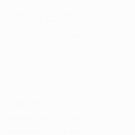
1996/97
: Milinko Pantić (Atlético Madrid) – 5
1995/96
: Jari Litmanen (Ajax) – 9
1994/95
: George Weah (Paris Saint-Germain) – 7
1993/94
: Hristo Stoichkov (Barcellona) – 5
1992/93
: Franck Sauzée (Marseille) – 5
© 1998-2026 UEFA. All rights reserved.
Ultimo aggiornamento: giovedì 4 giugno 2026
Scelti per te
Messi Pallone d'Oro 2019: tutti i vincitori
Quanto è forte Robert Lewandowski?