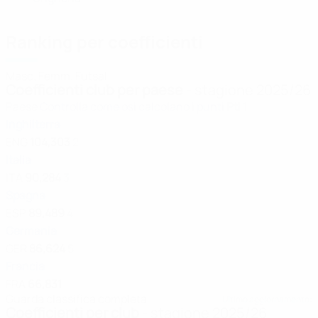
Ranking per coefficienti
Masc.
Femm.
Futsal
Coefficienti club per paese
- stagione 2025/26
Paese
Controlla come osi calcolano i punti
Pti
1
Inghilterra
ENG
104,303
2
Italia
ITA
90,284
3
Spagna
ESP
89,489
4
Germania
GER
86,624
5
Francia
FRA
66,831
Guarda classifica completa
Ultimo aggiornamento:
Coefficienti per club
- stagione 2025/26