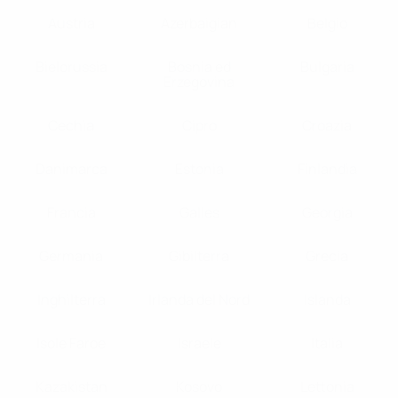
Austria
Azerbaigian
Belgio
Bielorussia
Bosnia ed
Bulgaria
Erzegovina
Cechia
Cipro
Croazia
Danimarca
Estonia
Finlandia
Francia
Galles
Georgia
Germania
Gibilterra
Grecia
Inghilterra
Irlanda del Nord
Islanda
Isole Faroe
Israele
Italia
Kazakistan
Kosovo
Lettonia