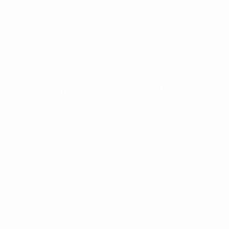
Spagna
ESP
68,166
4
Inghilterra
ENG
59,999
5
Portogallo
POR
34,000
Guarda classifica completa
Ultimo aggiornamento:
Coefficienti per club
- stagione 2025/26
Paese
Totale
1
Barcelona
ESP
130,633
2
OL Lyonnes
FRA
118,666
3
Paris SG
FRA
98,666
4
Wolfsburg
GER
92,799
5
Bayern
GER
87,799