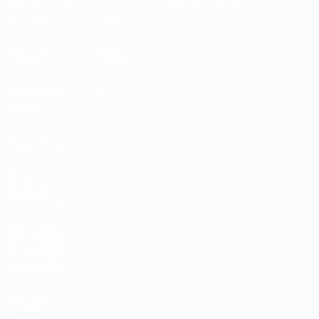
ESPLORA
ALTRO
UEFA.tv
MyUEFA
Calendario
UC3
partite
Classifiche
Biglietti /
Hospitality
Store delle
Nazionali di
calcio UEFA
Store delle
Competizioni