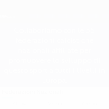
Passa
al
contenuto
principale
Home
Collaboriamo con le 55
federazioni calcistiche
nazionali affiliate per
promuovere lo sviluppo di
questo sport a tutti i livelli in
Europa.
Federazioni Nazionali
Albania
Andorra
Armenia