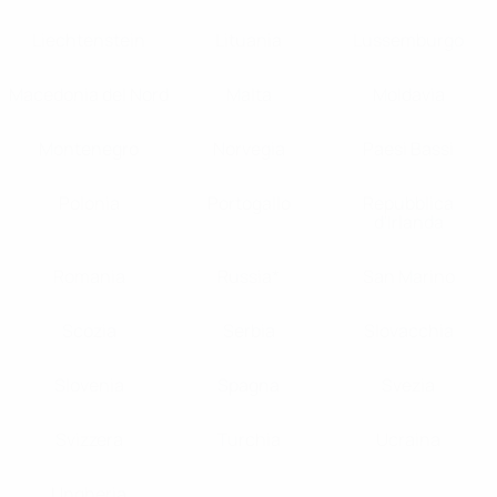
Liechtenstein
Lituania
Lussemburgo
Macedonia del Nord
Malta
Moldavia
Montenegro
Norvegia
Paesi Bassi
Polonia
Portogallo
Repubblica
d'Irlanda
Romania
Russia*
San Marino
Scozia
Serbia
Slovacchia
Slovenia
Spagna
Svezia
Svizzera
Turchia
Ucraina
Ungheria