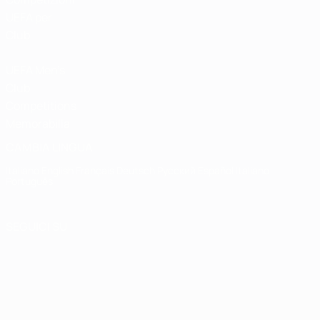
UEFA per
Club
UEFA Men's
Club
Competitions
Memorabilia
CAMBIA LINGUA
Italiano
English
Français
Deutsch
Русский
Español
Italiano
Português
SEGUICI SU