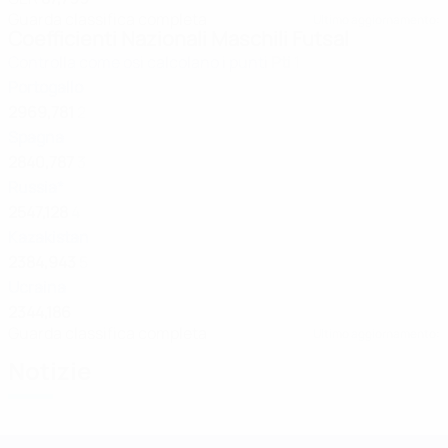
Guarda classifica completa
Ultimo aggiornamento:
Coefficienti Nazionali Maschili Futsal
Controlla come osi calcolano i punti
Pti
1
Portogallo
2969,781
2
Spagna
2840,787
3
Russia*
2547,128
4
Kazakistan
2384,943
5
Ucraina
2344,186
Guarda classifica completa
Ultimo aggiornamento:
Notizie