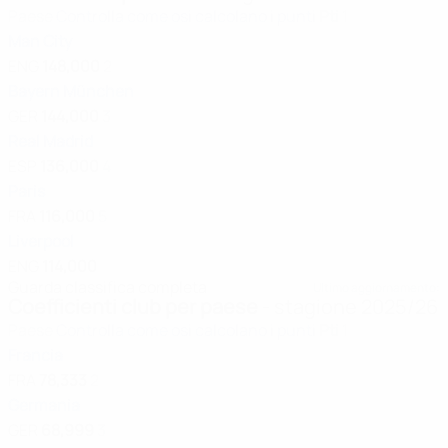
Paese
Controlla come osi calcolano i punti
Pti
1
Man City
ENG
148,000
2
Bayern München
GER
144,000
3
Real Madrid
ESP
136,000
4
Paris
FRA
116,000
5
Liverpool
ENG
114,000
Guarda classifica completa
Ultimo aggiornamento:
Coefficienti club per paese
- stagione 2025/26
Paese
Controlla come osi calcolano i punti
Pti
1
Francia
FRA
78,333
2
Germania
GER
68,999
3