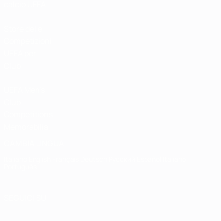
calcio UEFA
Store delle
Competizioni
UEFA per
Club
UEFA Men's
Club
Competitions
Memorabilia
CAMBIA LINGUA
Italiano
English
Français
Deutsch
Русский
Español
Italiano
Português
SEGUICI SU