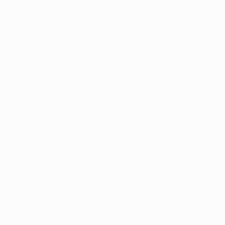
Termini e condizioni
Norme sulla Privacy
Politica sui cookie
Impostazioni Privacy
© 1998-2026 UEFA. Tutti i diritti riservati
La parola UEFA, il logo UEFA e tutti i marchi che si riferiscono a competizioni
UEFA, sono marchi registrati e/o copyright della UEFA. Tali marchi non possono
essere utilizzati in nessun modo per scopi commerciali. L'utilizzo di UEFA.com
sta a significare l'accettazione dei Termini e Condizioni e delle Norme sulla
Privacy.