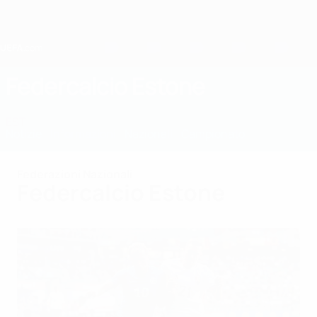
Passa
al
contenuto
principale
Home
Federcalcio Estone
EST
Notizie
Informazioni
Nazionali
Campionato
Federazioni Nazionali
Federcalcio Estone