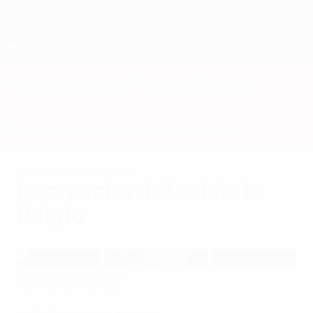
Passa
al
contenuto
principale
Home
Federcalcio Reale Belga
BEL
Notizie
Informazioni
Nazionali
Campionato
Federazioni Nazionali
La crescita del calcio in
Belgio
Federcalcio Reale Belga
©Bob Thomas/Getty Images