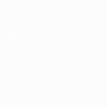
UEFA Men's
Club
Competitions
Memorabilia
CAMBIA LINGUA
Italiano
English
Français
Deutsch
Русский
Español
Italiano
Português
SEGUICI SU
Termini e condizioni
Norme sulla Privacy