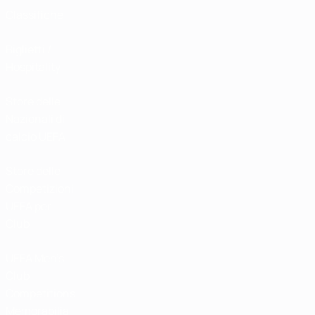
Classifiche
Biglietti /
Hospitality
Store delle
Nazionali di
calcio UEFA
Store delle
Competizioni
UEFA per
Club
UEFA Men's
Club
Competitions
Memorabilia