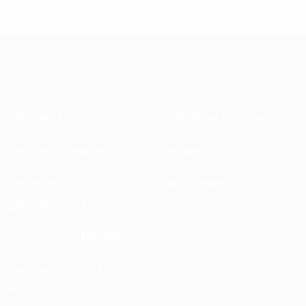
© 1998-2026 UEFA. All rights reserved.
Informazioni
Federazioni Nazionali
Gestione competizioni
Sviluppo
Sostenibilità
Notizie e media
ESPLORA
ALTRO
UEFA.tv
MyUEFA
Calendario
UC3
partite