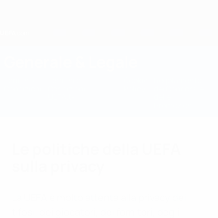
Passa
al
contenuto
principale
Home
Generale & Legale
Termini e
Termini e
Norme
Cookie
Regolamento
Condizioni
Condizioni
sulla
Policy
dei Concorsi e
UEFA.tv
Privacy
delle
Promozioni
Le politiche della UEFA
sulla privacy
La UEFA è molto attenta alla privacy dei
tifosi, dei giocatori, dei fornitori, degli