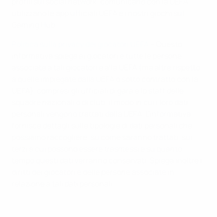
profili sui social network, comunicano con la UEFA,
utilizzano le app ufficiali UEFA e i nostri giochi sul
Gaming Hub
Politica sulla privacy dei giocatori UEFA
– Questo
informativa spiega ai giocatori e tutte le persone
associate a tali giocatori e alla UEFA (ma altre rispetto
a quelle impiegate dalla UEFA o sotto contratto con la
UEFA), compresi gli ufficiali di gara e lo staff delle
squadre nazionali o di club, il modo in cui i loro dati
personali vengono trattati dalla UEFA. L'informativa
fornisce dettagli sulle tipologie di dati personali che
possiamo raccogliere, su come saranno trattati, sui
terzi a cui possono essere trasmessi e su quanto
tempo questi dati verranno conservati. Spiega inoltre i
diritti dei giocatori e delle persone associate in
relazione a tali dati personali.