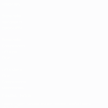
Hospitality
Store delle
Nazionali di
calcio UEFA
Store delle
Competizioni
UEFA per
Club
UEFA Men's
Club
Competitions
Memorabilia
CAMBIA LINGUA
Italiano
English
Français
Deutsch
Русский
Español
Italiano
Português