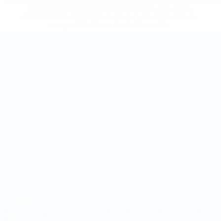
148df62d7eb6-64dbbd01b1cf-1000--fifa-uefa-
sospendono-nazionali-e-club-russi-da-tutte-le-
competi/'>Altre informazioni</a>
Coppa del Mondo Futsal
Partite
Squadre
Sorteggi
Notizie
Gironi
Dettagli
Stat.
SITI
NETWORK
UEFA
UEFA.com
Fondazione
UEFA
CAMBIA LINGUA
Italiano
English
Français
Deutsch
Русский
Español
Italiano
Português