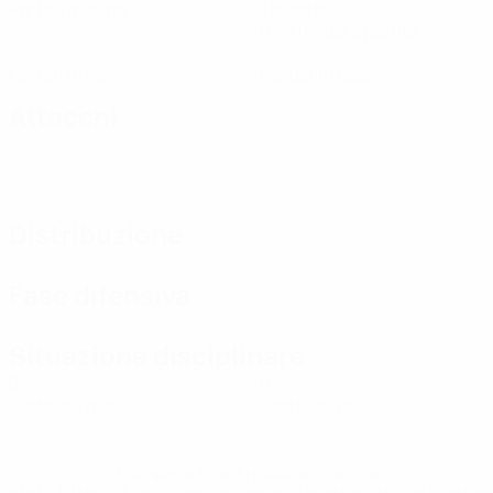
Partite giocate
Tiri totali
0,34 media a partita
0
0
Cartellini gialli
Cartellini rossi
Attacchi
Distribuzione
Fase difensiva
Situazione disciplinare
0
0
Cartellini gialli
Cartellini rossi
* Sospesa fino a nuovo avviso. <a
href='https://it.uefa.com/insideuefa/mediaservices/media