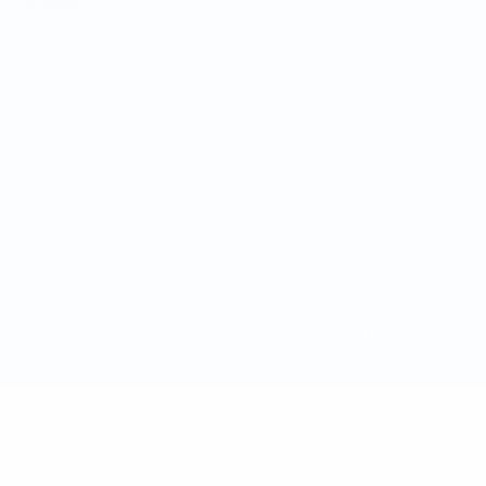
Privacy
Termini e condizioni
Politica sui cookie
Impostazioni Privacy
© 1998-2026 UEFA. Tutti i diritti riservati
La parola UEFA, il logo UEFA e tutti i marchi che si riferiscono a
competizioni UEFA, sono marchi registrati e/o copyright della UEFA.
Tali marchi non possono essere utilizzati in nessun modo per scopi
commerciali. L'utilizzo di UEFA.com sta a significare l'accettazione
dei Termini e Condizioni e delle Norme sulla Privacy.