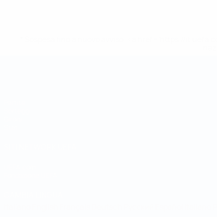
* Sospesa fino a nuovo avviso. <a href='https://it.u
naz
Coppa del Mondo Futsal
Partite
Sorteggi
Gironi
Stat.
SITI NETWORK UEFA
UEFA.com
Fondazione UEFA
CAMBIA LINGUA
Italiano
English
Français
Deutsch
Русский
Español
Italiano
P