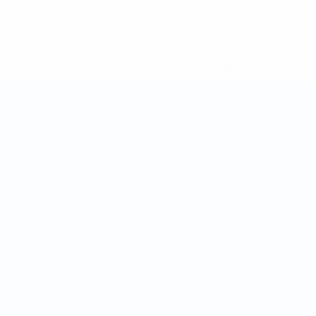
efa.com/insideuefa/mediaservices/mediareleases/news/0272-
ionali-e-club-russi-da-tutte-le-competi/'>Altre informazioni
Squadre
Notizie
Dettagli
ortuguês