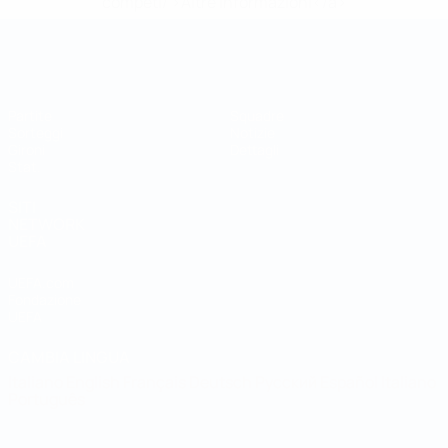
competi/'>Altre informazioni</a>
Coppa del Mondo Futsal
Partite
Squadre
Sorteggi
Notizie
Gironi
Dettagli
Stat.
SITI
NETWORK
UEFA
UEFA.com
Fondazione
UEFA
CAMBIA LINGUA
Italiano
English
Français
Deutsch
Русский
Español
Italiano
Português