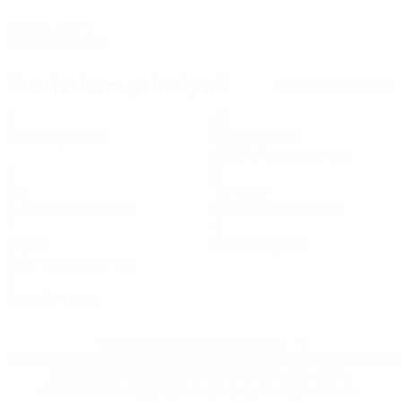
DATA DI NASCITA
01/2/1990 (36)
Statistiche principali
Tutte le statistiche
3
80
Partite giocate
Minuti giocati
26,67 media a partita
1
8
Gol
Tiri totali
0,34 media a partita
2,67 media a partita
1
0
Assist
Cartellini gialli
0,34 media a partita
0
Cartellini rossi
* Sospesa fino a nuovo avviso. <a
href='https://it.uefa.com/insideuefa/mediaservices/media
148df62d7eb6-64dbbd01b1cf-1000--fifa-uefa-
sospendono-nazionali-e-club-russi-da-tutte-le-