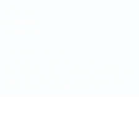
Privacy
Termini e condizioni
Politica sui cookie
Impostazioni Privacy
© 1998-2026 UEFA. Tutti i diritti riservati
La parola UEFA, il logo UEFA e tutti i marchi che si riferiscono a
competizioni UEFA, sono marchi registrati e/o copyright della UEFA.
Tali marchi non possono essere utilizzati in nessun modo per scopi
commerciali. L'utilizzo di UEFA.com sta a significare l'accettazione
dei Termini e Condizioni e delle Norme sulla Privacy.