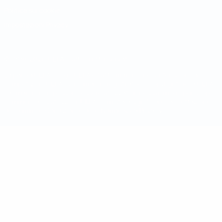
Politica sui cookie
Impostazioni Privacy
© 1998-2026 UEFA. Tutti i diritti riservati
La parola UEFA, il logo UEFA e tutti i marchi che si riferiscono a
competizioni UEFA, sono marchi registrati e/o copyright della UEFA.
Tali marchi non possono essere utilizzati in nessun modo per scopi
commerciali. L'utilizzo di UEFA.com sta a significare l'accettazione
dei Termini e Condizioni e delle Norme sulla Privacy.