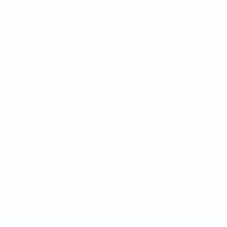
Statistiche principali
11
4
Gol
Gol subiti
3,67 media a partita
1,34 media a partita
4
0
Cartellini gialli
Cartellini rossi
1,34 media a partita
Tutte le statistiche
Squadra
B. Janev
Blagojevski
D. Janev
Ismaili
Kirevski
Krstevski
Le
Difensore
Attaccante
Attaccante
Attaccante
Difensore
Difensore
At
* Sospesa fino a nuovo avviso. <a
href='https://it.uefa.com/insideuefa/mediaservices/media
148df62d7eb6-64dbbd01b1cf-1000--fifa-uefa-
sospendono-nazionali-e-club-russi-da-tutte-le-
competi/'>Altre informazioni</a>
Coppa del Mondo Futsal