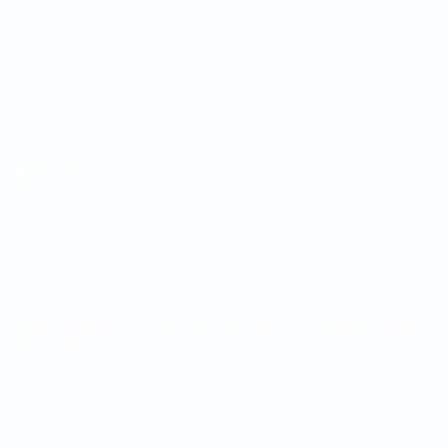
Partite
Squadre
Sorteggi
Notizie
Gironi
Dettagli
Stat.
SITI
NETWORK
UEFA
UEFA.com
Fondazione
UEFA
CAMBIA LINGUA
Italiano
English
Français
Deutsch
Русский
Español
Italiano
Português
Privacy
Termini e condizioni