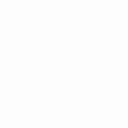
Partite
Gironi
Video
Stat.
SITI NETWORK UEFA
UEFA.com
Fondazione UEFA
CAMBIA LINGUA
Italiano
English
Français
Deutsch
Русский
Español
Italiano
P
Privacy
Termini e condizioni
Politica sui cookie
Impostazioni Privacy