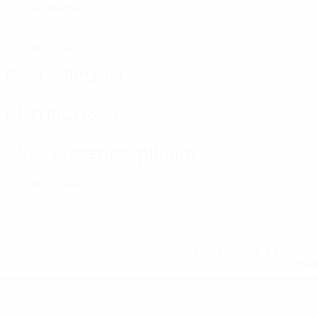
Partite giocate
0
Cartellini rossi
Fase difensiva
Distribuzione
Situazione disciplinare
1
Cartellini gialli
* Sospesa fino a nuovo avviso. <a href='https://it.u
naz
UEFA Futsal EURO Under 19