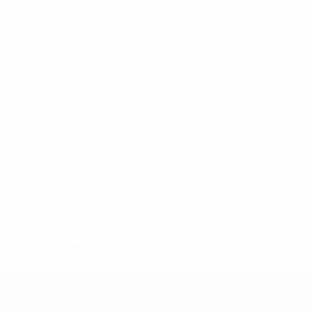
148df62d7eb6-64dbbd01b1cf-1000--fifa-uefa-sospendono-
</a>