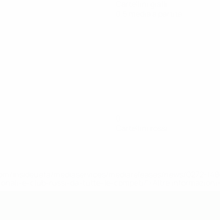
Cartellini gialli
0,5 media a partita
0
Cartellini rossi
efa.com/insideuefa/mediaservices/mediareleases/news/0272-
ionali-e-club-russi-da-tutte-le-competi/'>Altre informazioni