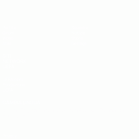
UEFA Futsal EURO Under 19
Partite
Squadre
Gironi
Notizie
Video
Storia
Stat.
Dettagli
SITI
NETWORK
UEFA
UEFA.com
Fondazione
UEFA
CAMBIA LINGUA
Italiano
English
Français
Deutsch
Русский
Español
Italiano
Português
Privacy