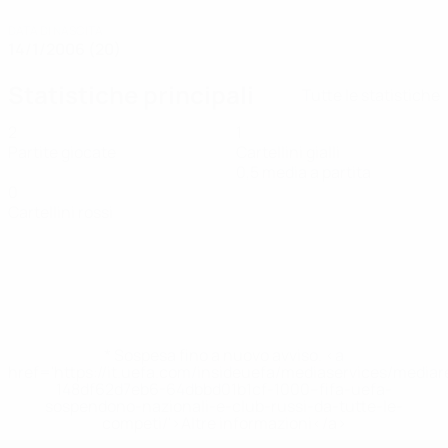
DATA DI NASCITA
14/1/2006 (20)
Statistiche principali
Tutte le statistiche
2
1
Partite giocate
Cartellini gialli
0,5 media a partita
0
Cartellini rossi
* Sospesa fino a nuovo avviso. <a
href='https://it.uefa.com/insideuefa/mediaservices/media
148df62d7eb6-64dbbd01b1cf-1000--fifa-uefa-
sospendono-nazionali-e-club-russi-da-tutte-le-
competi/'>Altre informazioni</a>