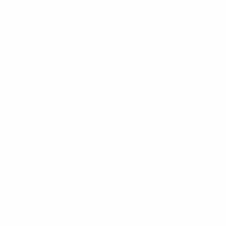
Termini e condizioni
Politica sui cookie
Impostazioni Privacy
© 1998-2026 UEFA. Tutti i diritti riservati
La parola UEFA, il logo UEFA e tutti i marchi che si riferiscono a
competizioni UEFA, sono marchi registrati e/o copyright della UEFA.
Tali marchi non possono essere utilizzati in nessun modo per scopi
commerciali. L'utilizzo di UEFA.com sta a significare l'accettazione
dei Termini e Condizioni e delle Norme sulla Privacy.