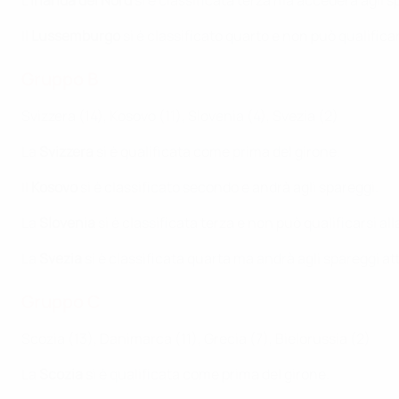
L’
Irlanda del Nord
si è classificata terza ma accederà agli s
Il
Lussemburgo
si è classificato quarto e non può qualific
Gruppo B
Svizzera (14), Kosovo (11), Slovenia (4), Svezia (2)
La
Svizzera
si è qualificata come prima del girone.
Il
Kosovo
si è classificato secondo e andrà agli spareggi.
La
Slovenia
si è classificata terza e non può qualificarsi a
La
Svezia
si è classificata quarta ma andrà agli spareggi a
Gruppo C
Scozia (13), Danimarca (11), Grecia (7), Bielorussia (2)
La
Scozia
si è qualificata come prima del girone.