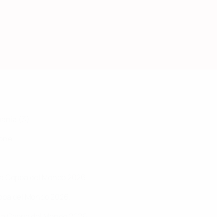
uania (3)
rone.
alla Coppa del Mondo 2026.
Coppa del Mondo 2026.
alla Coppa del Mondo 2026.