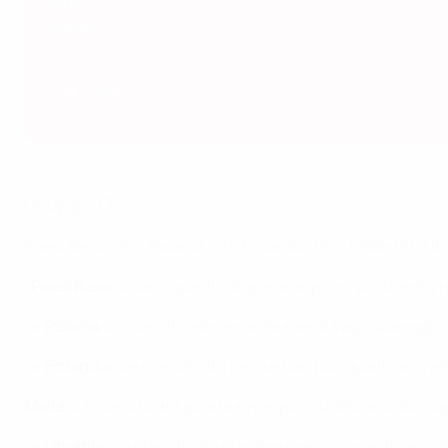
Date
Spareggi
26 e 31 marzo 2026
Fase finale
Dall’11 giugno al 19 luglio 2026
Gruppo G
Paesi Bassi (20), Polonia (17), Finlandia (10), Malta (5), Lit
I
Paesi Bassi
si sono qualificati grazie al primo posto nel gi
La
Polonia
si è classificata seconda e andrà agli spareggi.
La
Finlandia
si è classificata terza e non può qualificarsi 
Malta
si è classificata quarta e non può qualificarsi alla 
La
Lituania
si è classificata quinta e non può qualificarsi 