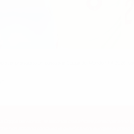
ad aver prenotato un posto alla Coppa del Mondo FIFA 2026, segu
i?
r la Coppa del Mondo; le seconde classificate parteciperanno agli
che non abbiano concluso le qualificazioni europee al primo o