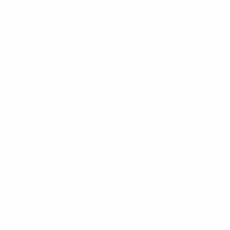
pareggi tramite il percorso di Nations League.
arsi alla Coppa del Mondo 2026.
lla Coppa del Mondo 2026.
ttraverso il piazzamento in Nations League.