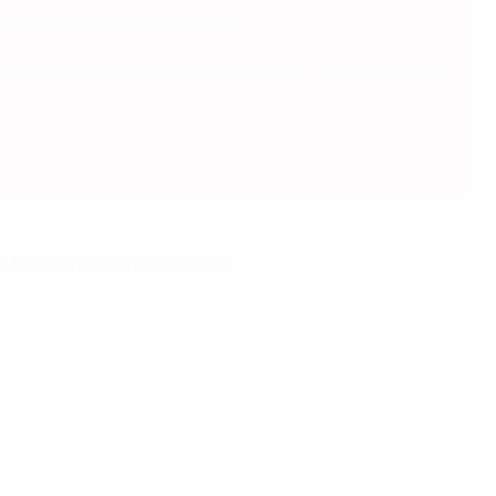
allo, Scozia, Spagna, Svizzera
onia, Repubblica d'Irlanda, Slovacchia, Turchia, Ucraina,
edì 18 novembre ore 23:00 CET
.