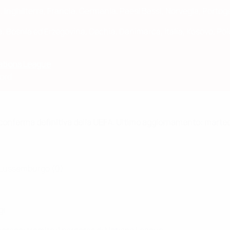
a, Inghilterra, Francia, Germania, Paesi Bassi, Norvegia, Portog
a, Bosnia ed Erzegovina, Cechia, Danimarca, Italia, Kosovo, Pol
Nations League
Nord
la conferma definitiva della UEFA. Ultimo aggiornamento: mart
, Lussemburgo (0)
gi.