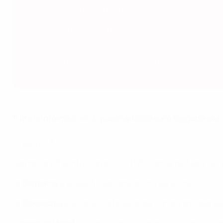
Qualificate da vincitrici dei gironi
Austria, Belgio, Croazi
Qualificate agli spareggi come seconde dei gironi
Albani
Galles
Confermate agli spareggi attraverso il piazzamento in 
Romania, Svezia, Irlanda del Nord, dalla Macedonia del 
Tutte le informazioni di questo articolo sono soggette al
Gruppo A
Germania (15 punti), Slovacchia (12), Irlanda del Nord (9)
La
Germania
si è qualificata come prima del girone.
La
Slovacchia
si è classificata seconda e andrà agli spareg