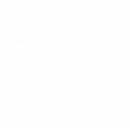
La
Danimarca
si è classificata seconda e andrà agli spareg
La
Grecia
si è classificata terza e non può qualificarsi all
La
Bielorussia
si è classificata quarta e non può qualificar
Gruppo D
Francia (16), Ucraina (10), Islanda (7), Azerbaigian (1)
La
Francia
si è qualificata come prima del girone.
L’
Ucraina
si è qualificata come seconda e andrà agli spareg
L’
Islanda
ha concluso le qualificazioni al terzo posto e non
L’
Azerbaigian
ha concluso le qualificazioni al quarto posto
Gruppo E
Spagna (16), Turchia (13), Georgia (3), Bulgaria (3)