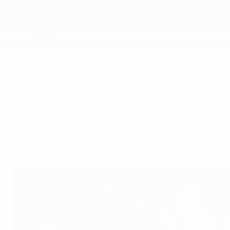
Passa
al
contenuto
Nations League &amp; Women's EURO
principale
Risultati e statistiche live
Qualificazioni Europee
Coppa del Mondo 2026: quali
spareggi?
martedì 18 novembre 2025
Quali nazioni europee hanno prenotato un pos