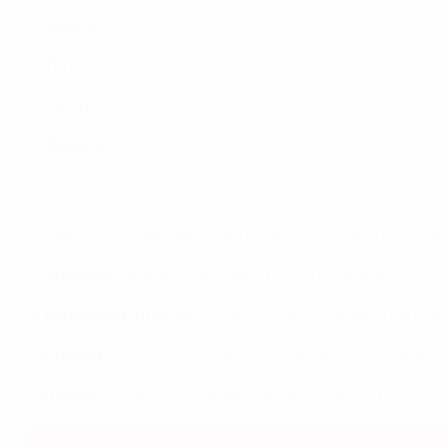
La
Spagna
si è qualificata come prima del girone.
La
Turchia
si è classificata seconda e andrà agli spareggi.
La
Georgia
si è classificata terza e non può qualificarsi a
La
Bulgaria
si è classificata quarta e non può qualificarsi
Gruppo F
Portogallo (13), Repubblica d'Irlanda (10), Ungheria (8), A
Il
Portogallo
si è qualificato come primo nel girone.
La
Repubblica d'Irlanda
si è qualificata come seconda e and
L’
Ungheria
ha concluso le qualificazioni al terzo posto e n
L’
Armenia
ha concluso le qualificazioni al quarto posto e n