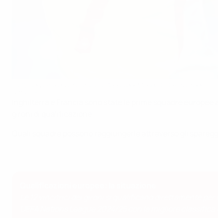
La Spagna si è qualificata alla Coppa del Mondo 2026 martedì
Getty Images
Inghilterra e Francia sono state le prime squadre europee 
gironi di qualificazione.
Quali squadre possono raggiungerle attraverso gli sparegg
Qualificazioni europee: la situazione
Le 12 vincitrici dei gironi si qualificano direttamente pe
UEFA Nations League 2024/25 con la migliore classifica 