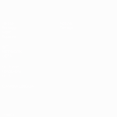
UEFA Under 19 Femminile
Partite
Notizie
Sorteggi
Dettagli
Video
Squadre
SITI
NETWORK
UEFA
UEFA.com
Fondazione
UEFA
CAMBIA LINGUA
Italiano
English
Français
Deutsch
Русский
Español
Italiano
Português
Privacy