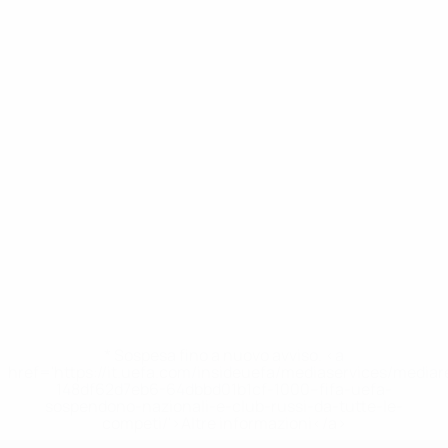
* Sospesa fino a nuovo avviso. <a
href='https://it.uefa.com/insideuefa/mediaservices/media
148df62d7eb6-64dbbd01b1cf-1000--fifa-uefa-
sospendono-nazionali-e-club-russi-da-tutte-le-
competi/'>Altre informazioni</a>