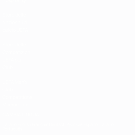
Hospitality
Store delle
Nazionali di
calcio UEFA
Store delle
Competizioni
UEFA per
Club
UEFA Men's
Club
Competitions
Memorabilia
CAMBIA LINGUA
Italiano
English
Français
Deutsch
Русский
Español
Italiano
Português