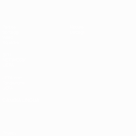
UEFA Under 19 Femminile
Partite
Notizie
Sorteggi
Dettagli
Video
Squadre
SITI
NETWORK
UEFA
UEFA.com
Fondazione
UEFA
CAMBIA LINGUA
Italiano
English
Français
Deutsch
Русский
Español
Italiano
Português
Privacy