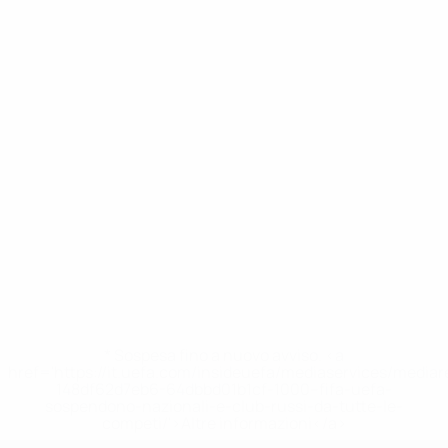
* Sospesa fino a nuovo avviso. <a
href='https://it.uefa.com/insideuefa/mediaservices/media
148df62d7eb6-64dbbd01b1cf-1000--fifa-uefa-
sospendono-nazionali-e-club-russi-da-tutte-le-
competi/'>Altre informazioni</a>