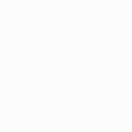
UEFA Under 19 Femminile
Partite
Notizie
Sorteggi
Dettagli
Video
Squadre
SITI
NETWORK
UEFA
UEFA.com
Fondazione
UEFA
CAMBIA LINGUA
Italiano
English
Français
Deutsch
Русский
Español
Italiano
Português
Privacy