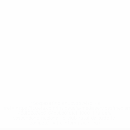
* Sospesa fino a nuovo avviso. <a
href='https://it.uefa.com/insideuefa/mediaservices/media
148df62d7eb6-64dbbd01b1cf-1000--fifa-uefa-
sospendono-nazionali-e-club-russi-da-tutte-le-
competi/'>Altre informazioni</a>