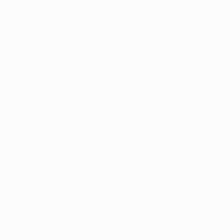
Informazioni
Gestione competizioni
Sostenibilità
ESPLORA
ALTRO
UEFA.tv
MyUEFA
Calendario partite
UC3
Classifiche
Biglietti / Hospitality
Store delle Nazionali di calcio UEFA