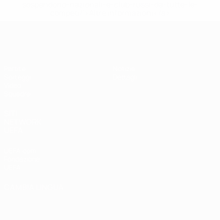
sospendono-nazionali-e-club-russi-da-tutte-le-
competi/'>Altre informazioni</a>
UEFA Under 19 Femminile
Partite
Notizie
Sorteggi
Dettagli
Video
Squadre
SITI
NETWORK
UEFA
UEFA.com
Fondazione
UEFA
CAMBIA LINGUA
Italiano
English
Français
Deutsch
Русский
Español
Italiano
Português