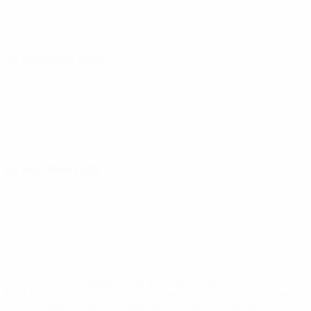
29 novembre 2026
02 dicembre 2026
* Sospesa fino a nuovo avviso. <a
href='https://it.uefa.com/insideuefa/mediaservices/media
148df62d7eb6-64dbbd01b1cf-1000--fifa-uefa-