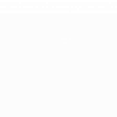
efa.com/insideuefa/mediaservices/mediareleases/news/0272-
ionali-e-club-russi-da-tutte-le-competi/'>Altre informazioni
Notizie
Dettagli
ortuguês