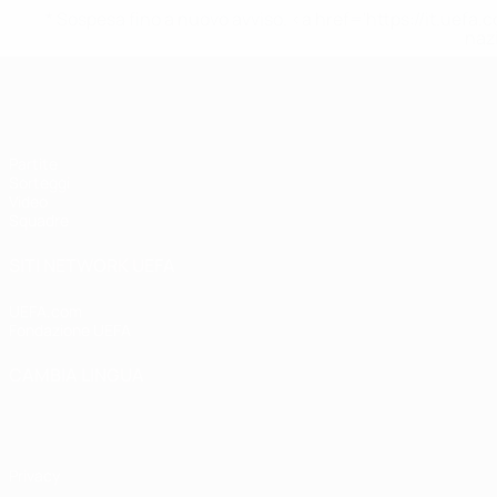
* Sospesa fino a nuovo avviso. <a href='https://it.u
naz
UEFA Under 19 Femminile
Partite
Sorteggi
Video
Squadre
SITI NETWORK UEFA
UEFA.com
Fondazione UEFA
CAMBIA LINGUA
Italiano
English
Français
Deutsch
Русский
Español
Italiano
P
Privacy