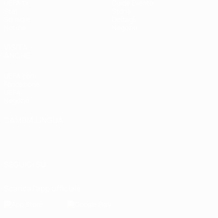
UEFA.tv
Guida Evento
Stat.
Storia
Squadre
Dettagli
Notizie
Negozio
VISITA
ANCHE
UEFA.com
Fondazione
UEFA
Negozio
CAMBIA LINGUA
Italiano
English
Français
Deutsch
Русский
Español
Italiano
Português
SEGUICI SU
Scarica l'app ufficiale