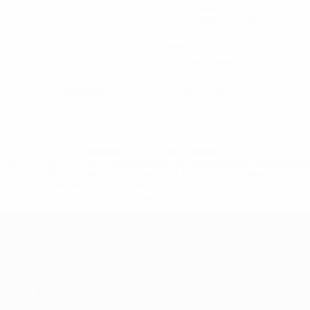
Partite giocate
Minuti giocati
56,25 media a partita
2
2
Gol
Assist
0,5 media a partita
0,5 media a partita
80,67%
0
Precisione passaggi (%)
Cartellini gialli
0
Cartellini rossi
* Sospesa fino a nuovo avviso. <a
href='https://it.uefa.com/insideuefa/mediaservices/media
148df62d7eb6-64dbbd01b1cf-1000--fifa-uefa-
sospendono-nazionali-e-club-russi-da-tutte-le-
competi/'>Altre informazioni</a>
UEFA Women's EURO
Partite
Giochi
Gironi
Biglietti