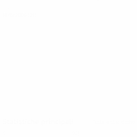
DATA DI NASCITA
18/6/2005 (21)
Storie
00:34
15/07/2025
10/07/2025
Gaupset sui quarti di
Candidata a Gol del
finale contro l'Italia
Turno: Signe
Gaupset
Statistiche principali
Tutte le statistiche
3
225