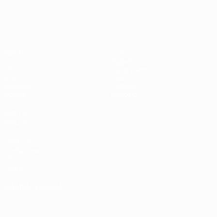
UEFA Women's EURO
Partite
Giochi
Gironi
Biglietti
UEFA.tv
Guida Evento
Stat.
Storia
Squadre
Dettagli
Notizie
Negozio
VISITA
ANCHE
UEFA.com
Fondazione
UEFA
Negozio
CAMBIA LINGUA
Italiano
English
Français
Deutsch
Русский
Español
Italiano
Português