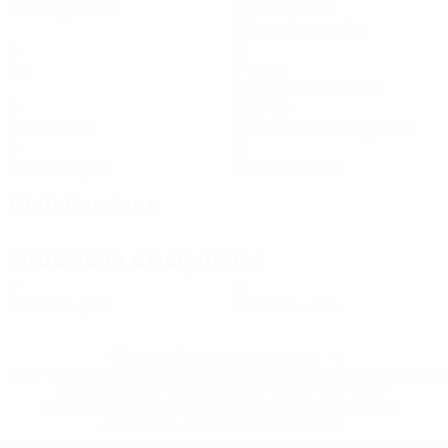
Partite giocate
Minuti giocati
90 media a partita
0
8
Gol
Parate
2,67 media a partita
0
85,34%
Clean sheet
Precisione passaggi (%)
0
0
Cartellini gialli
Cartellini rossi
Distribuzione
Situazione disciplinare
0
0
Cartellini gialli
Cartellini rossi
* Sospesa fino a nuovo avviso. <a
href='https://it.uefa.com/insideuefa/mediaservices/media
148df62d7eb6-64dbbd01b1cf-1000--fifa-uefa-
sospendono-nazionali-e-club-russi-da-tutte-le-
competi/'>Altre informazioni</a>