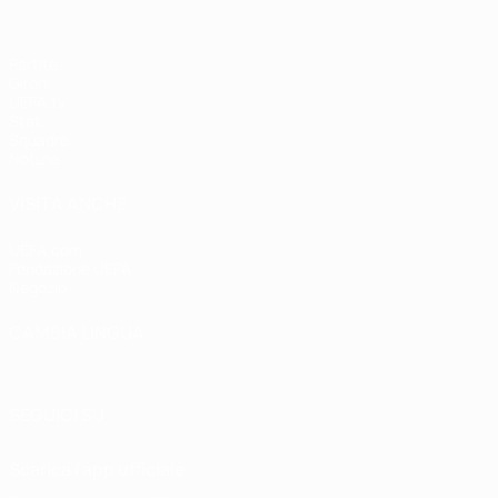
Partite
Gironi
UEFA.tv
Stat.
Squadre
Notizie
VISITA ANCHE
UEFA.com
Fondazione UEFA
Negozio
CAMBIA LINGUA
Italiano
English
Français
Deutsch
Русский
Español
Italiano
P
SEGUICI SU
Scarica l'app ufficiale