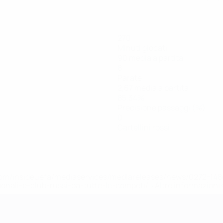
270
Minuti giocati
90 media a partita
8
Parate
2,67 media a partita
85,34%
Precisione passaggi (%)
0
Cartellini rossi
efa.com/insideuefa/mediaservices/mediareleases/news/0272-
ionali-e-club-russi-da-tutte-le-competi/'>Altre informazioni