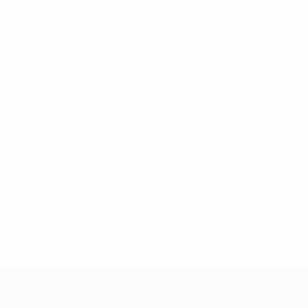
Tutte le statistiche
148df62d7eb6-64dbbd01b1cf-1000--fifa-uefa-sospendono-
</a>