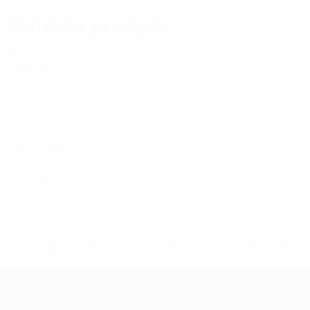
Statistiche principali
3
Partite giocate
0
Gol
0
Clean sheet
0
Cartellini gialli
* Sospesa fino a nuovo avviso. <a href='https://it.u
naz
UEFA Women's EURO