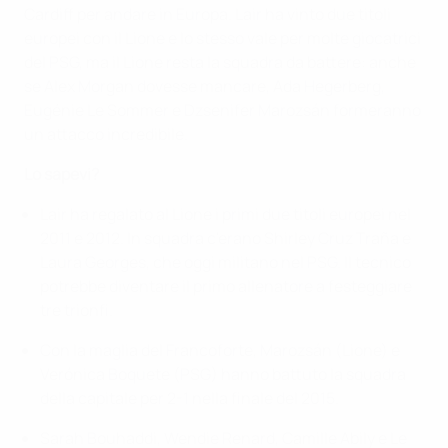
Cardiff per andare in Europa. Lair ha vinto due titoli
europei con il Lione e lo stesso vale per molte giocatrici
del PSG, ma il Lione resta la squadra da battere: anche
se Alex Morgan dovesse mancare, Ada Hegerberg,
Eugénie Le Sommer e Dzsenifer Marozsán formeranno
un attacco incredibile.
Lo sapevi?
Lair ha regalato al Lione i primi due titoli europei nel
2011 e 2012. In squadra c'erano Shirley Cruz Traña e
Laura Georges, che oggi militano nel PSG. Il tecnico
potrebbe diventare il primo allenatore a festeggiare
tre trionfi.
Con la maglia del Francoforte, Marozsán (Lione) e
Verónica Boquete (PSG) hanno battuto la squadra
della capitale per 2-1 nella finale del 2015.
Sarah Bouhaddi, Wendie Renard, Camille Abily e Le