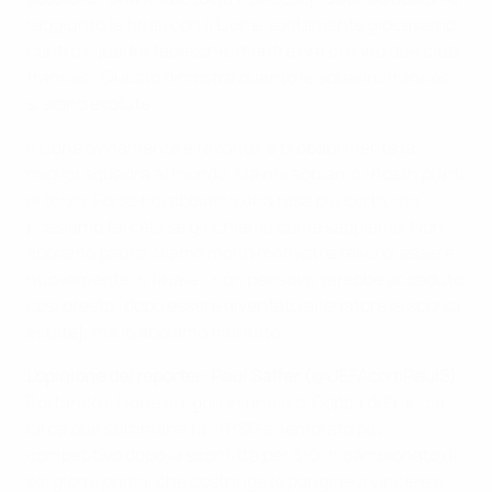
raggiunto le finali con il Lione, solitamente giocavamo
contro squadre tedesche, mentre ora ci sono due club
francesi. Questo dimostra quanto le squadre francesi
si siano evolute.
Il Lione ovviamente è favorito, è probabilmente la
miglior squadra al mondo. Ma noi abbiamo i nostri punti
di forza. Forse noi abbiamo una rosa più corta, ma
possiamo farcela se giochiamo come sappiamo. Non
abbiamo paura. Siamo molto motivati e felici di essere
nuovamente in finale - non pensavo sarebbe accaduto
così presto [dopo essere diventato allenatore la scorsa
estate], ma lo abbiamo meritato.
L'opinione dei reporter: Paul Saffer (
@UEFAcomPaulS
)
Portando il Lione ai rigori in finale di Coppa di Francia
circa due settimane fa, il PSG è sembrato più
competitivo dopo la sconfitta per 3-0 in campionato di
sei giorni prima, che costringe le parigine a vincere a