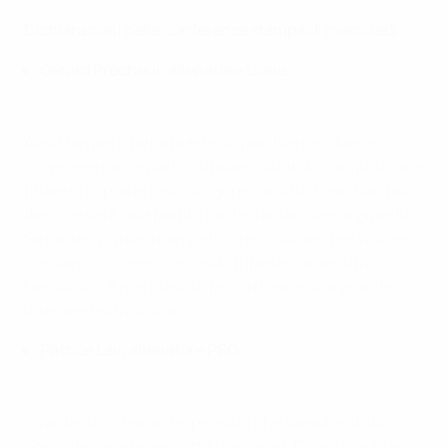
Dichiarazioni nelle conferenze stampa di mercoledì
Gérard Prêcheur, allenatore Lione
Alex Morgan è tornata ed è disponibile per domani –
scoprirete poi se partirà titolare! Quando conquisti una
finale di coppa ai calci di rigore con otto rigori non puoi
dire che sarà una partita facile o abbassare la guardia!
Se partecipi a una competizione, vuoi sempre vincere.
Possiamo vincere il secondo triplete consecutivo.
Nessuno ci è mai riuscito prima d'ora, è una grande
ulteriore motivazione.
Patrice Lair, allenatore PSG
E' fantastico, mai avrei pensato che sarebbe stato
possibile [una finale tutta francese]. Quando abbiamo