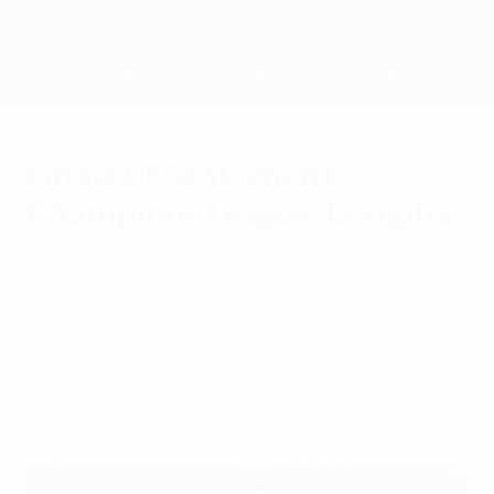
Passa
al
contenuto
UEFA Women's Champions League
Scarica
principale
Risultati e statistiche live
UEFA Women's Champions League
Finale UEFA Women's
Champions League: la vigilia
mercoledì 31 maggio 2017
di Paul Saffer
Il Lione, che cerca di eguagliare il record di
quattro successi nella competizione, sfida
il Paris Saint-Germain nella prima finale
tutta francese a Cardiff giovedì.