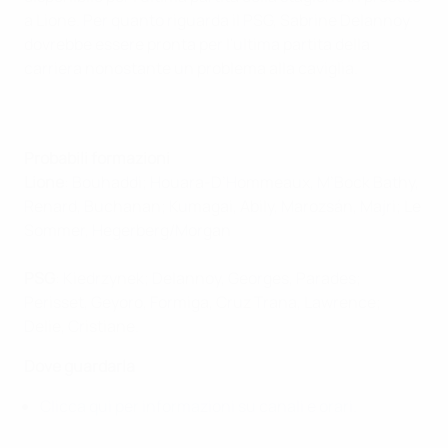
a Lione. Per quanto riguarda il PSG, Sabrine Delannoy
dovrebbe essere pronta per l'ultima partita della
carriera nonostante un problema alla caviglia.
Probabili formazioni
Lione
: Bouhaddi; Houara-D’Hommeaux, M’Bock Bathy,
Renard, Buchanan; Kumagai, Abily, Marozsán, Majri; Le
Sommer, Hegerberg/Morgan
PSG
: Kiedrzynek; Delannoy, Georges, Parades;
Perisset, Geyoro, Formiga, Cruz Trana, Lawrence;
Delie, Cristiane.
Dove guardarla
Clicca qui per informazioni su canali e orari.