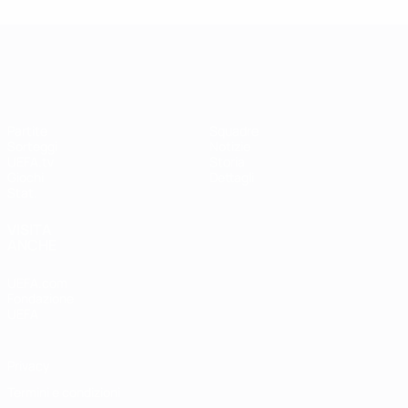
UEFA Women's Champions League
Partite
Squadre
Sorteggi
Notizie
UEFA.tv
Storia
Giochi
Dettagli
Stat.
VISITA
ANCHE
UEFA.com
Fondazione
UEFA
Privacy
Termini e condizioni