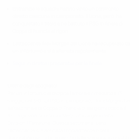
Entrambe le squadre hanno vinto un confronto
diretto ciascuna in campionato. Il Lione, però, ha
conquistato il titolo e ha battuto il PSG in finale di
Coppa di Francia ai rigori
L'attaccante Alex Morgan del Lione ha recuperato da
un infortunio e si è allenata regolarmente
Segui in diretta i preparativi per la finale
Ultime dagli spogliatoi
Per un infortunio al bicipite femorale rimediato il 13
maggio nel 3-0 sul PSG in campionato, Alex Morgan ha
saltato finale di Coppa di Francia di sei giorni dopo e il
3-0 di giovedì scorso sul Metz, ultima gara della
Division 1 Féminine. Questa settimana, però,
l'attaccante si è allenata regolarmente e sarà
disponibile per l'ultima partita della stagione in prestito